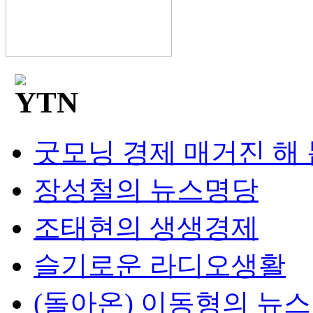
굿모닝 경제 매거진 해
장성철의 뉴스명당
조태현의 생생경제
슬기로운 라디오생활
(돌아온) 이동형의 뉴