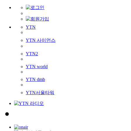
YTN
YTN 사이언스
YTN2
YTN world
YTN dmb
YTN서울타워