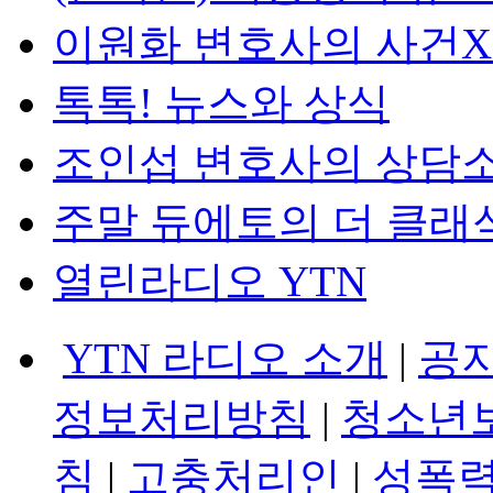
이원화 변호사의 사건
톡톡! 뉴스와 상식
조인섭 변호사의 상담
주말 듀에토의 더 클래
열린라디오 YTN
YTN 라디오 소개
|
공
정보처리방침
|
청소년
침
|
고충처리인
|
성폭력