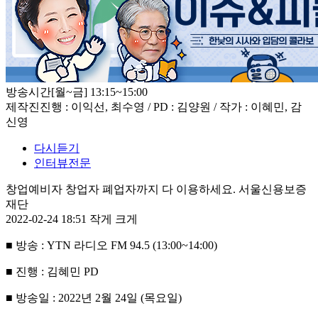
방송시간
[월~금] 13:15~15:00
제작진
진행 : 이익선, 최수영 / PD : 김양원 / 작가 : 이혜민, 감
신영
다시듣기
인터뷰전문
창업예비자 창업자 폐업자까지 다 이용하세요. 서울신용보증
재단
2022-02-24 18:51
작게
크게
■
방송
: YTN
라디오
FM 94.5 (13:00~14:00)
■
진행
:
김혜민
PD
■
방송일
: 2022
년
2
월
24
일
(
목요일
)