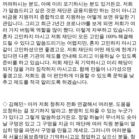
꺼려하시는 분도
,
아예 미리 포기하시는 분도 있거든요
.
저희
가 말씀드리고 싶은 것은 재단은 금융지원만 하는 것이 아니고
비금융 지원까지 종합적으로 지원하는 어떻게 보면 유일한 기
관입니다
.
그리고 최근
2
년간 코로나
19
를 보게 되면 저희가 여
러 가지 버팀목 역할을 많이 했다
.
이렇게 자부하고 있습니다
.
혼자 고민하지 마시고 저희 재단이 모든 고민을
100%
해결해
드릴 수 있다고 말씀드리기는 어렵지만
,
혼자 고민하지 마시고
같이 고민하셨으면 좋겠고요
.
저희 재단의 어떤 제도에 한계가
있다면 다른 기관의 제도를 안내해 드리고 이용하실 수 있도록
준비를 하고 있습니다
.
저희 제단 꼭 기억하시고 미리 해당이
되지 않을 거라 짐작하지 마시고요
.
함께 만들어 나가셨으면
좋겠고요
.
저희도 좀 더 편안하게 이용할 수 있도록 문턱을 낮
추고 제도를 적극 알리도록 하겠습니다
.
◇
김혜민
>
아까 저희 청취자 전화 연결해서 여러분
,
도움을
요청하는 걸 포기하지 말라고
.
분명히 도와줄 수 있는 누군가
가 있다고 그렇게 말씀하셨거든요
.
정말 하늘이 무너져도 솟아
날 구멍은 있고 그 구멍을 지금 이 재단에 여러 직원 분들이 열
심히 땅을 파면서 구멍을 만들고 계세요
.
그러니까 여러분들
.
꼭 서울신용보증재단 기억하시고요 창업하고 싶으신 분들
.
창