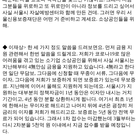
그분들을 위로하고 또 위로만이 아니라 정보를 드리고 싶어서
사실 서울시 자살예방센터와 함께 만든 건데
.
그러면 우리 서
울신용보증재단은 어떤 거 준비하고 계세요
.
소상공인들을 위
해
.
◆
이재상
>
한 세 가지 정도 말씀을 드려보면요
.
먼저 금융 지
원 관련해서 한번 말씀을 드릴게요
.
저희가 코로나
19
로 많은
어려움을 겪고 있는 소기업 소상공인을 위해서 사실 서울시는
지난해부터
4
無
안심 금융을 지원하고 있습니다
. 4
無
라고 한다
면 일단 무담보
,
그다음에 신청할 때 무종이 서류
,
그다음에 무
이자
,
그다음에 저희가 보증하게 되면 보증료가 있는데 무보증
료
.
지난해에 이어서 올해도 지원하게 되는데요
.
서울시가 지
원하는 대부분의 정책자금이
1
년 동안은 이자만 내시는 거치
기간이고
, 4
년 동안 분할 상환하시게 됩니다
.
여기서 최초
1
년
에 한해서는 무이자로 해드리고 나머지 뒤에
4
년은 굉장히 저
금리의 이자를 저희가 해드리고요
.
보증료는
5
년 동안 전액 무
료가 되어 있습니다
.
그래서
1
차 접수는 마감했는데
3
월부터는
다시
2
차분을
5
천억 원 이내에서 지금 접수를 받을 예정입니
다
.