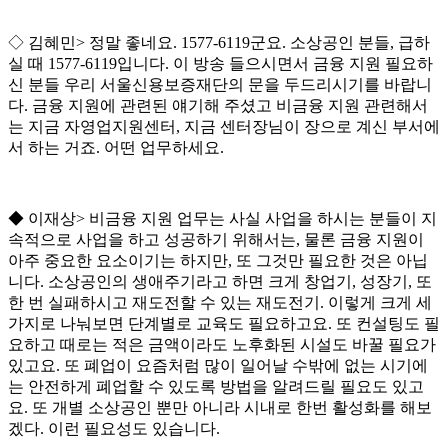
◇
김혜민
>
정말 좋네요
. 1577-6119
군요
.
소상공인 분들
,
급하
실 때
1577-6119
입니다
.
이 방송 들으시면서 금융 지원 필요하
신 분들 우리 서울신용보증재단의 문을 두드리시기를 바랍니
다
.
금융 지원에 관련된 얘기해 주셨고 비금융 지원 관련해서
는 지금 자영업지원센터
,
지금 센터장님이 장으로 계신 부서에
서 하는 거죠
.
어떤 업무하세요
.
◆
이재상
>
비금융 지원 업무는 사실 사업을 하시는 분들이 지
속적으로 사업을 하고 성공하기 위해서는
,
물론 금융 지원이
아주 중요한 요소이기는 하지만
,
또 그것만 필요한 것은 아닙
니다
.
소상공인의 생애주기라고 하면 크게 창업기
,
성장기
,
또
한 번 실패하시고 재도전할 수 있는 재도전기
.
이렇게 크게 세
가지로 나눠보면 단계별로 교육도 필요하고요
.
또 컨설팅도 필
요하고 때로는 적은 금액이라도 노후화된 시설도 바꿀 필요가
있고요
.
또 폐업이 요즘처럼 많이 일어날 수밖에 없는 시기에
는 안전하게 폐업할 수 있도록 방법을 알려드릴 필요도 있고
요
.
또 개별 소상공인 뿐만 아니라 시내로 한번 활성화를 해보
겠다
.
이런 필요성도 있습니다
.