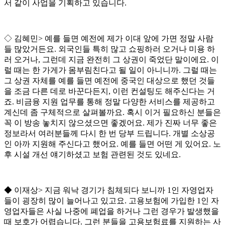
서 같이 사업을 기획하고 있습니다
.
◇
김혜민
>
예를 들면 예전에 제가 이대 앞에 가면 정말 사람
들 많았거든요
.
외국인들 특히 많고 쇼핑하러 오거나 미용 하
러 오거나
,
그런데 지금 완전히 그 상권이 죽었단 말이에요
.
이
럴 때는 한 가게가 몸부림친다고 될 일이 아니니까
.
그럴 때는
그 상권 자체를 예를 들면 예전에 중국인 대상으로 했던 것들
을 조금 다른 데로 바꾼다든지
,
이런 컨설팅도 해주신다는 거
죠
.
비금융 지원 업무를 통해 정말 다양한 서비스를 제공하고
계신데 좀 구체적으로 살펴볼까요
.
혹시 이거 필요하신 분들은
꼭 이 방송 놓치지 않으셨으면 좋겠어요
.
제가 진짜 너무 좋은
정보라서 여러분들께 다시 한 번 당부 드립니다
.
개별 소상공
인 아까 지원해 주신다고 했어요
.
예를 들면 어떤 게 있어요
.
노
후 시설 개선 얘기하셨고 보험 관련된 것도 있네요
.
◆
이재상
>
지금 워낙 경기가 침체되다 보니까
1
인 자영업자
들이 굉장히 많이 늘어나고 있고요
.
고용보험에 가입한
1
인 자
영업자들은 사실 나중에 폐업을 하거나 그런 경우가 발생했을
때 보호가 어렵습니다
.
그런 분들을 고용보험료를 지원하는 사