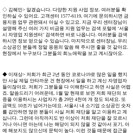
◇
김혜민
>
알겠습니다
.
다양한 지원 사업 정보
.
여러분들 확
인하실 수 있어요
.
고객센터
1577-6119,
여기에 문의하시면 금
융지원 업무 관련돼서 아실 수 있고요
.
지금 우리 센터장님이
설명해 주신 여러 가지 비금융 지원 업무는 검색 포털에
‘
서울
시 자영업 지원센터
’
검색하면 바로 나옵니다
.
여러분들 검색
하시면 정보 얻으실 수 있습니다
.
마지막으로 센터장님
,
우리
소상공인 분들께 정말 응원의 말씀 해 주시면 좋을 것 같아요
.
현장에서 누구보다 그분들의 희노애락을 보고 계시잖아요
.
◆
이재상
>
저희가 최근
2
년 동안 코로나
19
로 많은 일을 했지
만 사실 제일 안타까운 건 현장에서 일을 하고 계신 자영업자
들이잖아요
.
저희가 그분들을 다 이해한다고 하면 사실은 어렵
죠
.
말씀드리기 어려운데
, 1
월 말 현재로 보면 저희 재단의 보
증을 이용하시는 사업자가 총
29
만
4
천여 개 정도 되세요
.
또
금액도
10
조가 넘어가는데요
.
서울시 내 소기업 소상공인 숫자
를 감안하면 많은 분들이 사실 저희 재단을 알고 이용하고 계
십니다
.
그런데 아직까지도 반 이상이 저희 재단을 잘 모르시
거나 아니면 아는데 나는 해당이 되지 않을 것 같아서 포기
,
아
예 해보지도 않으신데 문턱이 높다
.
이런 것들 때문에 접근을