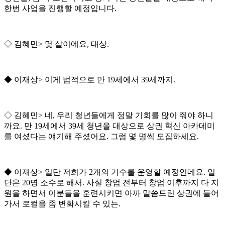
한번 사업을 진행할 예정입니다
.
◇
김혜민
>
몇 살이에요
,
대상
.
◆
이재상
>
이게 법적으로 만
19
세에서
39
세까지
.
◇
김혜민
>
네
,
우리 청년들에게 정말 기회를 많이 줘야 하니
까요
.
만
19
세에서
39
세 청년을 대상으로 상권 혁신 아카데미
를 여셨다는 얘기해 주셨어요
.
그럼 몇 명씩 모집하세요
.
◆
이재상
>
일단 저희가
2
개의 기수를 운영할 예정인데요
.
일
단은
20
명 소수로 해서
.
사실 창업 전부터 창업 이후까지 다 지
원을 하면서 이분들을 훈련시키면 아까 말씀드린 상권에 들어
가서 로컬을 좀 변화시킬 수 있는
.