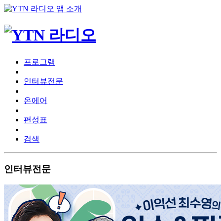
프로그램
인터뷰전문
온에어
편성표
검색
인터뷰전문