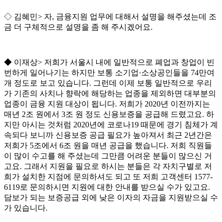
◇
김혜민
>
자
,
금융지원 업무에 대해서 설명을 해주셨는데 조
금 더 구체적으로 설명을 좀 해 주시겠어요
.
◆
이재상
>
저희가 서울시 내에 일반적으로 폐업과 창업이 빈
번하게 일어나기는 하지만 보통 소기업
·
소상공인들을
74
만여
개 정도로 보고 있습니다
.
그런데 이제 보통 일반적으로 우리
가 기존의 사치나 향락에 해당하는 업종을 제외하면 대부분의
업종이 금융 지원 대상이 됩니다
.
저희가
2020
년 이전까지는
매년
2
조 원에서
3
조 원 정도 신용보증을 공급해 드렸고요
.
하
지만 아시는 것처럼
2020
년에 코로나
19
때문에 경기 침체가 계
속되다 보니까 신용보증 공급 필요가 높아져서 최근
2
년간은
저희가
5
조에서
6
조 원을 매년 공급을 했습니다
.
저희 직원들
이 많이 수고를 해 주셨는데 그만큼 어려운 분들이 많으신 거
고요
.
그래서 지원을 필요로 하시는 분들은 각 자치구별로 저
희가 설치한 지점에 문의하셔도 되고 또 저희 고객센터
1577-
6119
로 문의하시면 지원에 대한 안내를 받으실 수가 있고요
.
담보가 되는 보증공급 외에 낮은 이자의 자금을 지원받으실 수
가 있습니다
.