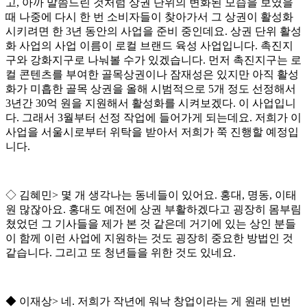
고
,
아까 말씀드린 것처럼 상권 단위의 변화된 모습을 보였을
때 나중에 다시 한 번 소비자들이 찾아가서 그 상권이 활성화
시키려면 한
3
년 동안의 사업을 준비 중인데요
.
상권 단위 활성
화 사업의 사업 이름이 로컬 브랜드 육성 사업입니다
.
촉진지
구와 강화지구로 나눠볼 수가 있겠습니다
.
먼저 촉진지구는 로
컬 콘텐츠를 부여한 골목상권이나 잠재성은 있지만 아직 활성
화가 미흡한 골목 상권을 올해 시범적으로
5
개 정도 선정해서
3
년간
30
억 원을 지원해서 활성화를 시켜보겠다
.
이 사업입니
다
.
그래서
3
월부터 선정 작업에 들어가게 되는데요
.
저희가 이
사업을 서울시로부터 위탁을 받아서 저희가 쭉 진행할 예정입
니다
.
◇
김혜민
>
몇 개 생각나는 동네들이 있어요
.
홍대
,
명동
,
이태
원 많잖아요
.
홍대도 예전에 상권 부활하겠다고 굉장히 몸부림
쳤었던 그 기사들을 제가 본 것 같은데 거기에 있는 상인 분들
이 함께 이런 사업에 지원하는 것도 굉장히 중요한 방법인 것
같습니다
.
그리고 또 청년들을 위한 것도 있네요
.
◆
이재상
>
네
.
저희가 작년에 워낙 창업이라는 게 원래 빈번