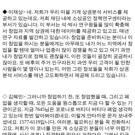
◆
이재상
>
네
.
저희가 우리 마을 가게 상권분석 서비스를 제
공하고 있는데요
.
저희 재단 내에 소상공인 정책연구센터라는
부서가 있습니다
.
이 부서는 석
·
박사 연구원들을 많이 확충해
서 창업과 지역 상권에 대한 데이터를 제공하고 있고요
.
매년
연구 자료를 발간하고 있습니다
.
창업을 준비하시는 분이나 이
미 창업을 하시는 분들에게는 아무래도 내가 어느 지역에서 창
업을 할 텐데 얼마나 업종이 많이 경쟁을 하고 있고 여기 과연
내가 창업지로 정해도 괜찮을지
,
이런 것들이 굉장히 궁금하시
잖아요
.
또 배후의 주거 인구라든지 과연 우리 고객이 될 만한
사람들이 몇 명이나 있는지
,
어떤 그런 정보들을 저희가 상권
분석 서비스를 매년 고도화하면서 제공해 드리고 있습니다
.
◇
김혜민
>
그러니까 창업하기 전
,
또 창업했을 때
,
그리고 폐
업을 생각할 때
,
모든 도움을 원스톱으로 지금 다 할 수 있는 기
관이군요
.
지금
7645
님은 코로나로 버티다 버티다 폐업 생각하
고 있는데 한번 알아봐야겠네요
.
이렇게 안타까운 문자 보내주
셨네요
. 1577-6119
입니다
.
여러분
,
필요하신 분들 꼭 전화하시
고요
.
저희가 이 코너를 만든 게 소상공인 분들이 너무 어렵기
때문에
,
사실 코로나 직격탄을 맞으신 거잖아요
.
그래서 지금