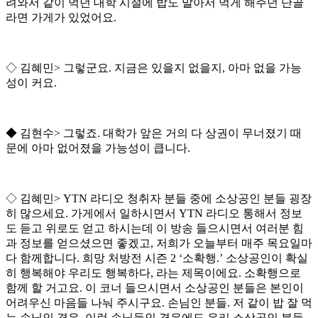
려와서 같이 먹던 대학 시절에 밥도 말아서 먹게 해주던 단골
라면 가게가 있었어요
.
◇
김혜민
>
그렇군요
.
지금은 있을지 없을지
,
아마 없을 가능
성이 커요
.
◆
김현수
>
그렇죠
.
대학가 앞은 거의 다 상권이 무너졌기 때
문에 아마 없어졌을 가능성이 큽니다
.
◇
김혜민
> YTN
라디오 청취자 분들 중에 소상공인 분들 굉장
히 많으세요
.
가게에서 일하시면서
YTN
라디오 통해서 정보
도 듣고 위로도 얻고 하시는데 이 방송 들으시면서 여러분 힘
과 정보를 얻으셨으면 좋겠고
,
저희가 오늘부터 매주 목요일마
다 함께합니다
.
희망 처방전 시즌
2 ‘
소확행
.’
소상공인이 확실
히 행복해야 우리도 행복하다
,
라는 제목이에요
.
소확행으로
함께 할 거고요
.
이 코너 들으시면서 소상공인 분들은 본인이
어려우신 마음들 나눠 주시구요
.
손님인 분들
.
저 같이 밥 잘 먹
는 손님인 경우
,
이런 손님들인 경우에도 우리 소상공인 분들