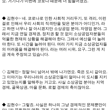
요
.
거기다가 이번에 코로나 때문에 더 힘들어졌죠
.
◆
김현수
>
네
.
코로나로 인한 사회적 거리두기
,
또 격리
,
이런
걸로 인해서 우리 사회의 직격탄을 맞은 분야가 어디인가
,
라
고 하면 너무나 잘 아시겠지만 소상공업 분야
,
자영업 분야
.
그
래서 지금 연일 경제권
,
정치권 할 것 없이 소상공업자분들의
억울한 현재의 상황을 해결해야 한다
.
그래서 예산을 더 늘려
야 한다
.
또 시간을 늘려야 된다
.
여러 가지 지금 소상공업자들
의 어려움을 해결해야 된다
,
라는 여러 시위
,
요구
,
그런 게 지
금 계속 주장되고 있습니다
.
◇
김혜민
>
정말
9
시 넘어서 밖에 나가면요
.
죽은 도시 같아요
.
그 이야기는 우리나라의 소상공인들이 얼마나 이 도시를 지키
고 있었는지를 말해주는 거고요
.
사실 소상공업 분야는 지역
경제
,
골목상권
,
마을 문화
,
로컬 경제의 축이잖아요
.
◆
김현수
>
그렇죠
.
사실은 하나의 그냥 경제적인 문제뿐만이
아니라 문화적인 역할
,
관계
,
단골 가게
.
우리 아이들
,
우리 동