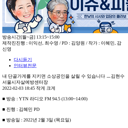
방송시간
[월~금] 13:15~15:00
제작진
진행 : 이익선, 최수영 / PD : 김양원 / 작가 : 이혜민, 감
신영
다시듣기
인터뷰전문
내 단골가게를 지키면 소상공인을 살릴 수 있습니다 ㅡ김현수
서울시자살예방센터장
2022-02-03 18:45
작게
크게
■
방송
: YTN
라디오
FM 94.5 (13:00~14:00)
■
진행
:
김혜민
PD
■
방송일
: 2022
년
2
월
3
일
(
목요일
)