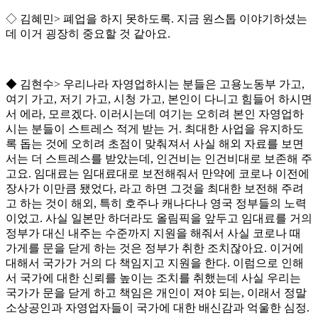
◇
김혜민
>
폐업을 하지 못하도록
.
지금 원스톱 이야기하셨는
데 이거 굉장히 중요할 것 같아요
.
◆
김현수
>
우리나라 자영업하시는 분들은 고용노동부 가고
,
여기 가고
,
저기 가고
,
시청 가고
,
본인이 다니고 힘들어 하시면
서 에라
,
모르겠다
.
이러시는데 여기는 오히려 본인 자영업하
시는 분들이 스트레스 적게 받는 거
.
최대한 사업을 유지하도
록 돕는 것에 오히려 초점이 맞춰져서 사실 해외 자료를 보면
서는 더 스트레스를 받았는데
,
인건비는 인건비대로 보존해 주
고요
.
임대료는 임대료대로 보전해줘서 만약에 코로나 이전에
장사가 이만큼 됐었다
,
라고 하면 그것을 최대한 보전해 주려
고 하는 것이 해외
,
특히 호주나 캐나다나 영국 정부들의 노력
이었고
.
사실 일본만 하더라도 올림픽을 앞두고 임대료를 거의
정부가 대신 내주는 수준까지 지원을 해줘서 사실 코로나 때
가게를 문을 닫게 하는 것은 정부가 취한 조치잖아요
.
이거에
대해서 국가가 거의 다 책임지고 지원을 한다
.
이럼으로 인해
서 국가에 대한 신뢰를 높이는 조치를 취했는데 사실 우리는
국가가 문을 닫게 하고 책임은 개인이 져야 되는
,
이래서 정말
소상공인과 자영업자들이 국가에 대한 배신감과 억울한 심정
.