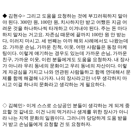
◆
김현수
>
그리고 도움을 요청하는 것에 부끄러워하지 말아
야 된다
. 300
만 원
, 100
만 원
,
치사하지만 받고 어쨌든 지금 어
려운 것을 하나하나씩 타개하고 이겨내야 된다
.
주는 돈 마다
하지 말자는 거고요
.
자존심 때문에 끝까지
100
만 원 안 받는
다
,
이러지 마시고
.
세 번째는 아까 해외 사례에서도 나왔는데
요
.
가까운 손님
,
가까운 친척
,
이웃
,
어떤 사람들은 동정 마케
팅이다
.
이렇게 얘기하는 경우도 있는데 가까운 손님
,
가까운
친구
,
가까운 이웃
,
이런 분들에게도 도움을 요청하자
.
내 장사
가 아니라 우리 동네의 문화이고 우리 동네의 자산이다
.
이렇
게 자긍심을 가지고 나와 연관된 사람들하고 함께 연대해서 문
제를 함께 해결해 나가자
.
나의 장사라고만 너무 생각하지 마
시고 이걸 하나의 문화라고 생각하는 게 필요하다
.
◇
김혜민
>
이게 스스로 소상공인 분들이 생각하는 게 되게 중
요할 것 같네요
.
이건 나의 먹거리나 생계를 위한 장사가 아니
라 나는 지역 문화의 일원이다
.
그러니까 당당하게 도움 받을
거 받고 손님들에게 요청할 건 또 요청하자
.