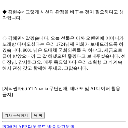
◆
김현수
>
그렇게 시선과 관점을 바꾸는 것이 필요하다고 생
각합니다
.
◇
김혜민
>
알겠습니다
.
오늘 선물은 아까 오랜만에 어머니가
노래방 다녀오셨다는 우리
1724
님께 저희가 보내드리도록 하
겠습니다
. 9001
님은 도대체 국회의원들 뭐 하냐고
,
세금으로
급여 받았으니까 그 값 해냈으면 좋겠다고 보내주셨습니다
.
센
터장님
,
감사하고요
.
매주 목요일마다 우리 소확행 코너 계속
해서 관심 갖고 함께해 주세요
.
고맙습니다
.
[저작권자(c) YTN radio 무단전재, 재배포 및 AI 데이터 활용
금지]
기사 공유하기
목 록
PC버전
APP 다운로드
방송광고문의