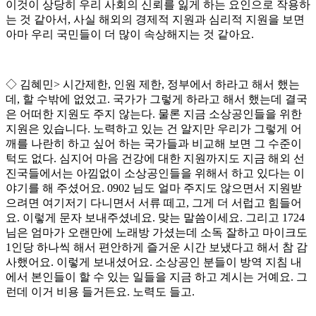
이것이 상당히 우리 사회의 신뢰를 잃게 하는 요인으로 작용하
는 것 같아서
,
사실 해외의 경제적 지원과 심리적 지원을 보면
아마 우리 국민들이 더 많이 속상해지는 것 같아요
.
◇
김혜민
>
시간제한
,
인원 제한
,
정부에서 하라고 해서 했는
데
,
할 수밖에 없었고
.
국가가 그렇게 하라고 해서 했는데 결국
은 어떠한 지원도 주지 않는다
.
물론 지금 소상공인들을 위한
지원은 있습니다
.
노력하고 있는 건 알지만 우리가 그렇게 어
깨를 나란히 하고 싶어 하는 국가들과 비교해 보면 그 수준이
턱도 없다
.
심지어 마음 건강에 대한 지원까지도 지금 해외 선
진국들에서는 아낌없이 소상공인들을 위해서 하고 있다는 이
야기를 해 주셨어요
. 0902
님도 얼마 주지도 않으면서 지원받
으려면 여기저기 다니면서 서류 떼고
,
그게 더 서럽고 힘들어
요
.
이렇게 문자 보내주셨네요
.
맞는 말씀이세요
.
그리고
1724
님은 엄마가 오랜만에 노래방 가셨는데 소독 잘하고 마이크도
1
인당 하나씩 해서 편안하게 즐거운 시간 보냈다고 해서 참 감
사했어요
.
이렇게 보내셨어요
.
소상공인 분들이 방역 지침 내
에서 본인들이 할 수 있는 일들을 지금 하고 계시는 거예요
.
그
런데 이거 비용 들거든요
.
노력도 들고
.