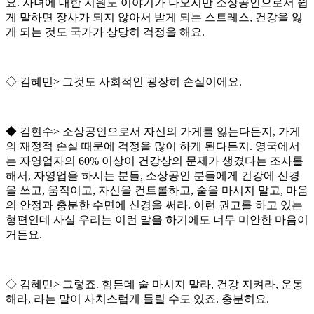
요
.
자녀에 대한 지원도 이야기가 나오지만 소상공인으로서 쉽
게 말하면 장사가 되지 않아서 받게 되는 스트레스
,
건강을 잃
게 되는 것도 국가가 상당히 걱정을 해요
.
◇
김혜민
>
그것도 사회적인 굉장히 손실이에요
.
◆
김현수
>
소상공인으로서 자신의 가게를 잃는다든지
,
가게
의 재정적 손실 때문에 걱정을 많이 하게 된다든지
.
영국에서
는 자영업자의
60%
이상이 건강상의 문제가 생겼다는 조사를
해서
,
자영업을 하시는 분들
,
소상공인 분들에게 건강에 신경
을 쓰고
,
움직이고
,
자신을 컨트롤하고
,
술을 마시지 말고
,
마음
의 안정과 충분한 수면에 신경을 써라
.
이런 권고를 하고 있는
형편인데 사실 우리는 이런 말을 하기에도 너무 미안한 마음이
거든요
.
◇
김혜민
>
그렇죠
.
힘든데 술 마시지 말라
,
건강 지켜라
,
운동
해라
,
라는 말이 사치스럽게 들릴 수도 있죠
.
충분히요
.