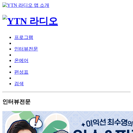
프로그램
인터뷰전문
온에어
편성표
검색
인터뷰전문