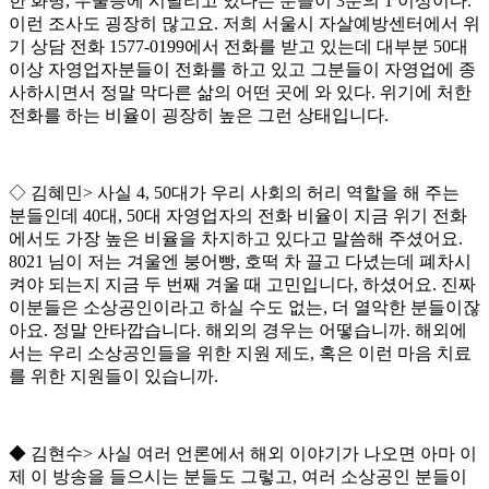
한 화병
,
우울증에 시달리고 있다는 분들이
3
분의
1
이상이다
.
이런 조사도 굉장히 많고요
.
저희 서울시 자살예방센터에서 위
기 상담 전화
1577-0199
에서 전화를 받고 있는데 대부분
50
대
이상 자영업자분들이 전화를 하고 있고 그분들이 자영업에 종
사하시면서 정말 막다른 삶의 어떤 곳에 와 있다
.
위기에 처한
전화를 하는 비율이 굉장히 높은 그런 상태입니다
.
◇
김혜민
>
사실
4, 50
대가 우리 사회의 허리 역할을 해 주는
분들인데
40
대
, 50
대 자영업자의 전화 비율이 지금 위기 전화
에서도 가장 높은 비율을 차지하고 있다고 말씀해 주셨어요
.
8021
님이 저는 겨울엔 붕어빵
,
호떡 차 끌고 다녔는데 폐차시
켜야 되는지 지금 두 번째 겨울 때 고민입니다
,
하셨어요
.
진짜
이분들은 소상공인이라고 하실 수도 없는
,
더 열악한 분들이잖
아요
.
정말 안타깝습니다
.
해외의 경우는 어떻습니까
.
해외에
서는 우리 소상공인들을 위한 지원 제도
,
혹은 이런 마음 치료
를 위한 지원들이 있습니까
.
◆
김현수
>
사실 여러 언론에서 해외 이야기가 나오면 아마 이
제 이 방송을 들으시는 분들도 그렇고
,
여러 소상공인 분들이