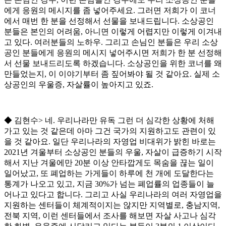
에게 응원의 메시지를 좀 넣어주세요
.
그러면 저희가 이 코너
에서 매번 한 분을 선정해서 선물을 보내드립니다
.
소상공인
분들은 본인의 어려움
,
아니면 이렇게 어렵지만 이렇게 이겨내
고 있다
.
여러분들의 노하우
.
그리고 손님인 분들은 우리 소상
공인 분들에게 응원의 메시지 넣어주시면 저희가 한 분 선정해
서 선물 보내드리도록 하겠습니다
.
소상공인을 위한 코너를 왜
만들었는지
,
이 이야기부터 좀 짚어봐야 될 것 같아요
.
실제 소
상공인의 우울증
,
자살률이 높아지고 있죠
.
◆
김현수
>
네
.
우리나라만 유독 그런 더 심각한 상황에 처해
가고 있는 것 같은데 아마 그건 국가의 지원하고도 관련이 있
을 것 같아요
.
일단 우리나라의 자영업 비대위가 밝힌 바로는
2021
년 겨울부터 소상공인 분들의 우울
,
자살이 급증하기 시작
해서 지난 겨울에만
20
분 이상 안타깝게도 목숨을 끊는 일이
일어났고
,
또 폐업하는 가게들이 하루에 천 개에 도달한다는
통계가 나오고 있고
,
지금
30%
가 넘는 폐업률의 업종들이 늘
어나고 있다고 합니다
.
그리고 사실 우리나라의 여러 자영업을
지원하는 센터들이 체계적이지는 않지만 지역별로
,
충남지역
,
전북 지역
,
이런 센터들에서 조사를 해보면 자살 사고나 심각