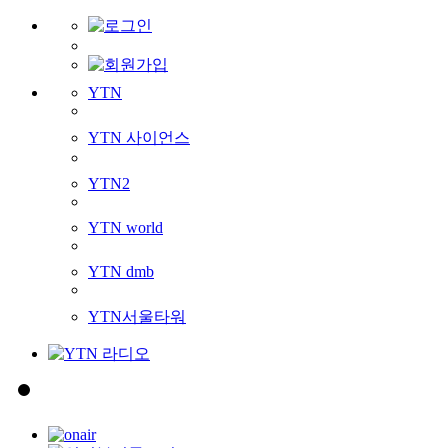
YTN
YTN 사이언스
YTN2
YTN world
YTN dmb
YTN서울타워