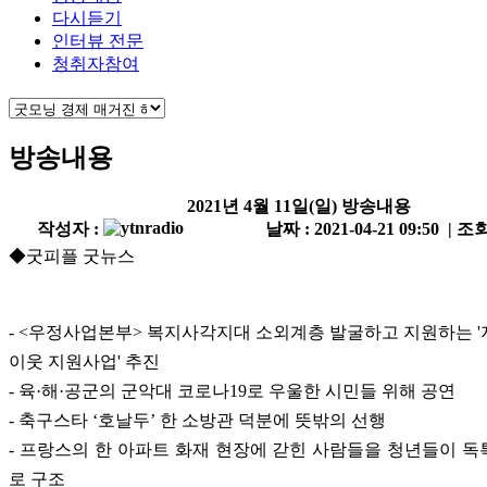
다시듣기
인터뷰 전문
청취자참여
방송내용
2021년 4월 11일(일) 방송내용
작성자 :
날짜 : 2021-04-21 09:50 | 조회
◆굿피플 굿뉴스
- <
우정사업본부
>
복지사각지대 소외계층 발굴하고 지원하는
'
이웃 지원사업
'
추진
- 육·해·공군의 군악대 코로나19로 우울한 시민들 위해 공연
-
축구스타
‘
호날두
’
한 소방관 덕분에 뜻밖의 선행
-
프랑스의 한 아파트 화재 현장에 갇힌 사람들을
청년들이 독
로 구조