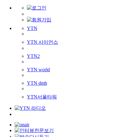
YTN
YTN 사이언스
YTN2
YTN world
YTN dmb
YTN서울타워