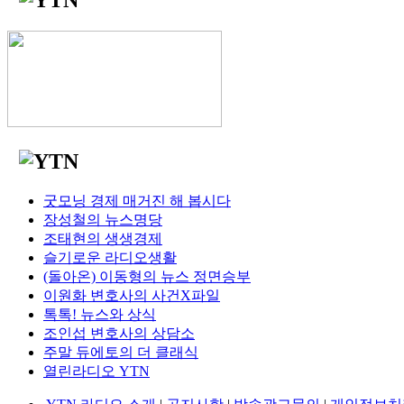
굿모닝 경제 매거진 해 봅시다
장성철의 뉴스명당
조태현의 생생경제
슬기로운 라디오생활
(돌아온) 이동형의 뉴스 정면승부
이원화 변호사의 사건X파일
톡톡! 뉴스와 상식
조인섭 변호사의 상담소
주말 듀에토의 더 클래식
열린라디오 YTN