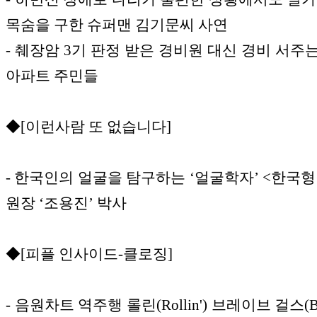
목숨을 구한 슈퍼맨 김기문씨 사연
- 췌장암 3기 판정 받은 경비원 대신 경비 서주
아파트 주민들
◆[이런사람 또 없습니다]
- 한국인의 얼굴을 탐구하는 ‘얼굴학자’ <한국
원장 ‘조용진’ 박사
◆[피플 인사이드-클로징]
- 음원차트 역주행 롤린(Rollin') 브레이브 걸스(Brav