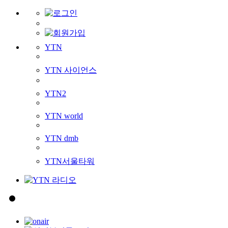
YTN
YTN 사이언스
YTN2
YTN world
YTN dmb
YTN서울타워