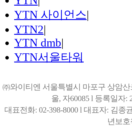
YTN
|
YTN 사이언스
|
YTN2
|
YTN dmb
|
YTN서울타워
㈜와이티엔 서울특별시 마포구 상암산로76(
울, 자60085 l 등록일자: 20
대표전화: 02-398-8000 l 대표자: 
년보호책