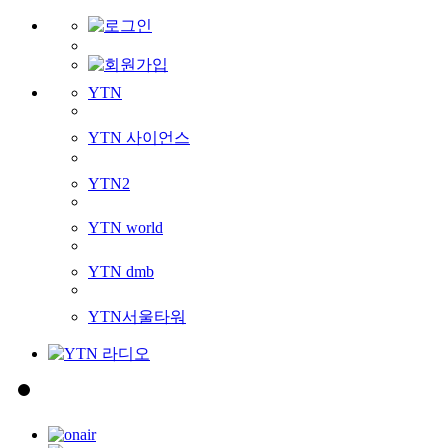
YTN
YTN 사이언스
YTN2
YTN world
YTN dmb
YTN서울타워