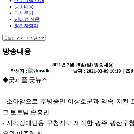
프로그램 소개
방송내용
다시듣기
인터뷰 전문
청취자참여
방송내용
2021년 2월 28일(일) 방송내용
작성자 :
날짜 : 2021-03-09 10:19 | 조회
◆굿피플 굿뉴스
- 소아암으로 투병중인 이상호군과 약속 지킨
그 토트넘 손흥민
- 시각장애인용 구청지도 제작한 광주 광산구
요원 이준혁 씨