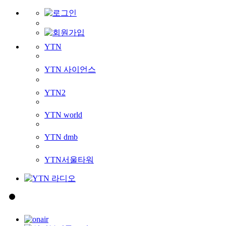
YTN
YTN 사이언스
YTN2
YTN world
YTN dmb
YTN서울타워