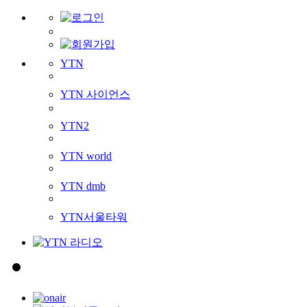
YTN
YTN 사이언스
YTN2
YTN world
YTN dmb
YTN서울타워