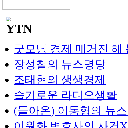
굿모닝 경제 매거진 해
장성철의 뉴스명당
조태현의 생생경제
슬기로운 라디오생활
(돌아온) 이동형의 뉴
이원화 변호사의 사건