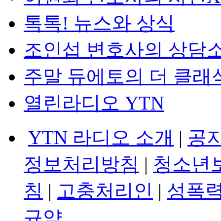
톡톡! 뉴스와 상식
조인섭 변호사의 상담
주말 듀에토의 더 클래
열린라디오 YTN
YTN 라디오 소개
|
공
정보처리방침
|
청소년
침
|
고충처리인
|
성폭력
규약