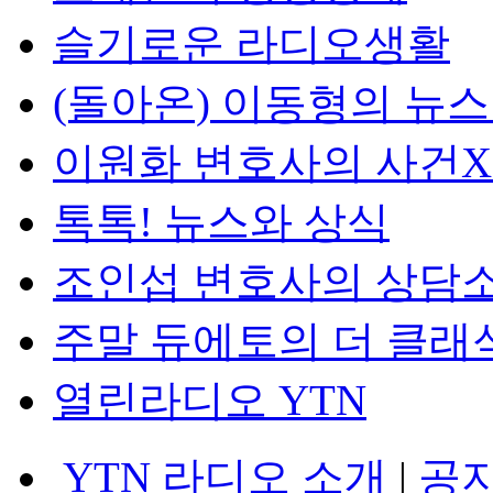
슬기로운 라디오생활
(돌아온) 이동형의 뉴
이원화 변호사의 사건
톡톡! 뉴스와 상식
조인섭 변호사의 상담
주말 듀에토의 더 클래
열린라디오 YTN
YTN 라디오 소개
|
공