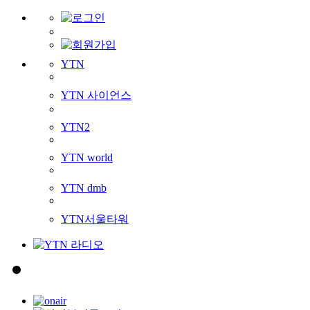
YTN
YTN 사이언스
YTN2
YTN world
YTN dmb
YTN서울타워