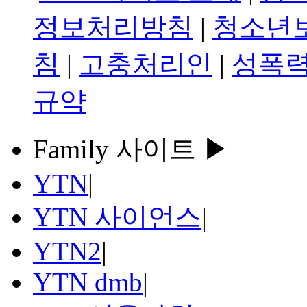
정보처리방침
|
청소년
침
|
고충처리인
|
성폭력
규약
Family 사이트 ▶
YTN
|
YTN 사이언스
|
YTN2
|
YTN dmb
|