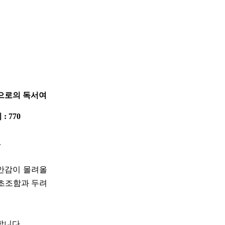
법으로의 독서여
 : 770
.
불안감이 몰려올
 초조함과 두려
합니다.