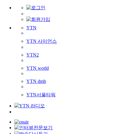
YTN
YTN 사이언스
YTN2
YTN world
YTN dmb
YTN서울타워