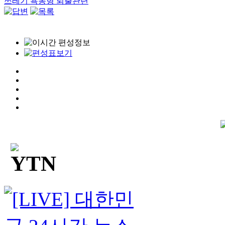
쓰레기 욕동형 퇴출관련