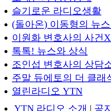
슬기로운 라디오생활
(돌아온) 이동형의 뉴
이원화 변호사의 사건
톡톡! 뉴스와 상식
조인섭 변호사의 상담
주말 듀에토의 더 클래
열린라디오 YTN
YTN 라디오 소개
|
공