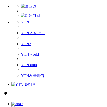
YTN
YTN 사이언스
YTN2
YTN world
YTN dmb
YTN서울타워