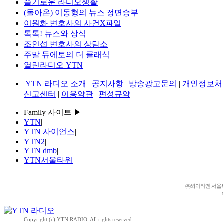
슬기로운 라디오생활
(돌아온) 이동형의 뉴스 정면승부
이원화 변호사의 사건X파일
톡톡! 뉴스와 상식
조인섭 변호사의 상담소
주말 듀에토의 더 클래식
열린라디오 YTN
YTN 라디오 소개
|
공지사항
|
방송광고문의
|
개인정보처
신고센터
|
이용약관
|
편성규약
Family 사이트 ▶
YTN
|
YTN 사이언스
|
YTN2
|
YTN dmb
|
YTN서울타워
㈜와이티엔 서울특별시 
Copyright (c) YTN RADIO. All rights reserved.