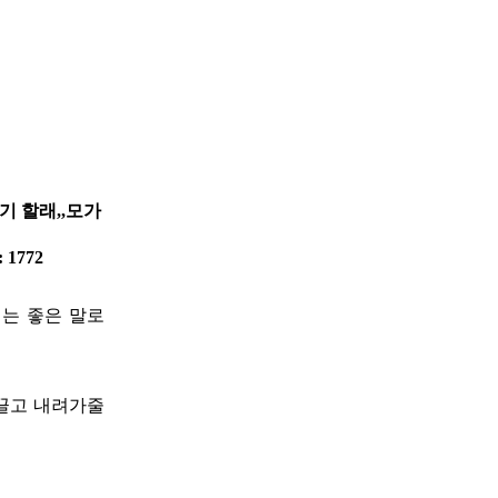
기 할래,,모가
: 1772
끼는 좋은 말로
 끌고 내려가줄