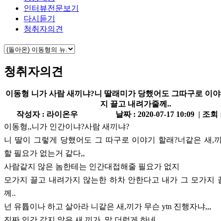
인터뷰전문보기
다시듣기
청취자의견
청취자의견
이동형 니가 사람 새끼냐?니 딸래미가 당했어도 그따구로 이야
지 끌고 내려가줄께..
작성자 : 라이온우
날짜 : 2020-07-17 10:09 | 조회 
이동형,,니가 인간이냐?사람 새끼냐?
니 딸이 그렇게 당했어도 그 따구로 이야기 할래?너같은 새,
할 필요가 없는거 같다,,
사람같지 않은 놈한테는 인간대접해줄 필요가 없지
모가지 끌고 내려가지 않는한 하차 안한다고 내가 그 모가지
께..
넌 유튭이나 하고 살아라 니같은 새,끼가 무슨 ytn 진행자냐,,,
진짜 인간 같지 않은 새,끼가,,말 더럽게 하네...