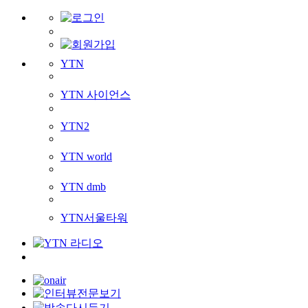
YTN
YTN 사이언스
YTN2
YTN world
YTN dmb
YTN서울타워