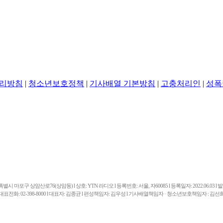
리방침
|
청소년보호정책
|
기사배열 기본방침
|
고충처리인
|
성폭
마포구 상암산로76(상암동) l 상호: YTN 라디오 l 등록번호: 서울, 자60085 l 등록일자: 2022.06.03 l 발행일
대표전화: 02-398-8000 l 대표자: 김종균 l 편성책임자: 김우성 l 기사배열책임자 · 청소년보호책임자 : 김선