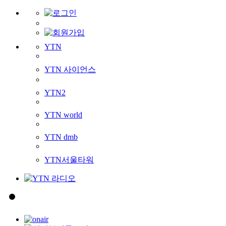
YTN
YTN 사이언스
YTN2
YTN world
YTN dmb
YTN서울타워