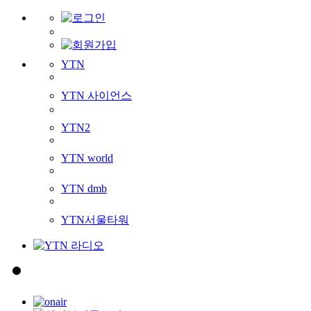
YTN
YTN 사이언스
YTN2
YTN world
YTN dmb
YTN서울타워