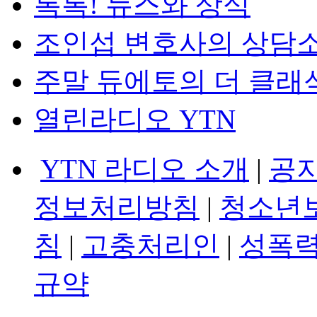
톡톡! 뉴스와 상식
조인섭 변호사의 상담
주말 듀에토의 더 클래
열린라디오 YTN
YTN 라디오 소개
|
공
정보처리방침
|
청소년
침
|
고충처리인
|
성폭력
규약