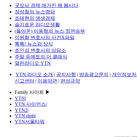
굿모닝 경제 매거진 해 봅시다
장성철의 뉴스명당
조태현의 생생경제
슬기로운 라디오생활
(돌아온) 이동형의 뉴스 정면승부
이원화 변호사의 사건X파일
톡톡! 뉴스와 상식
조인섭 변호사의 상담소
주말 듀에토의 더 클래식
열린라디오 YTN
YTN 라디오 소개
|
공지사항
|
방송광고문의
|
개인정보처
신고센터
|
이용약관
|
편성규약
Family 사이트 ▶
YTN
|
YTN 사이언스
|
YTN2
|
YTN dmb
|
YTN서울타워