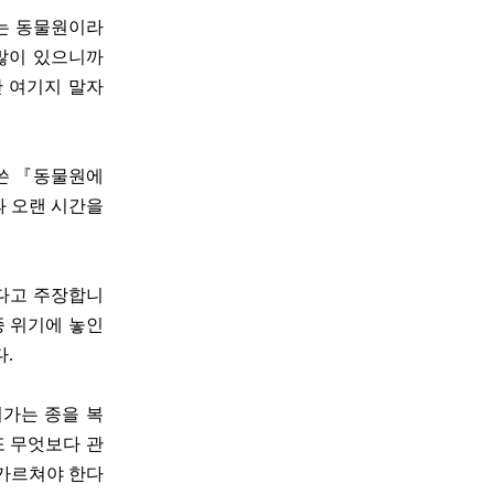
는 동물원이라
 많이 있으니까
만 여기지 말자
쓴 『동물원에
과 오랜 시간을
다고 주장합니
종 위기에 놓인
다.
져가는 종을 복
또 무엇보다 관
 가르쳐야 한다