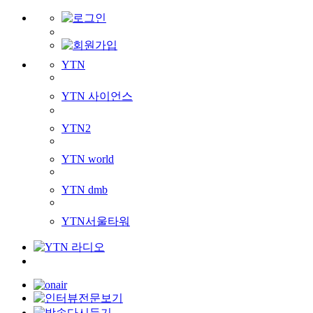
YTN
YTN 사이언스
YTN2
YTN world
YTN dmb
YTN서울타워