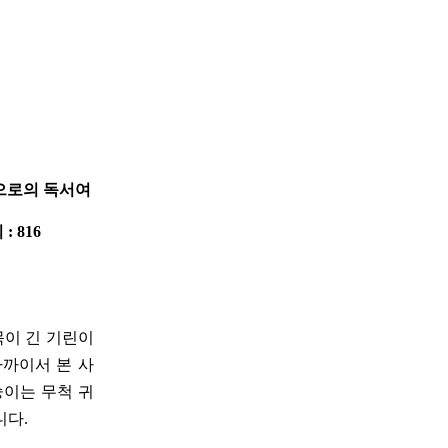
원으로의 독서여
 : 816
목이 긴 기린이
가까이서 본 사
숭이는 무척 귀
니다.