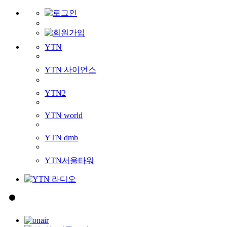
YTN
YTN 사이언스
YTN2
YTN world
YTN dmb
YTN서울타워