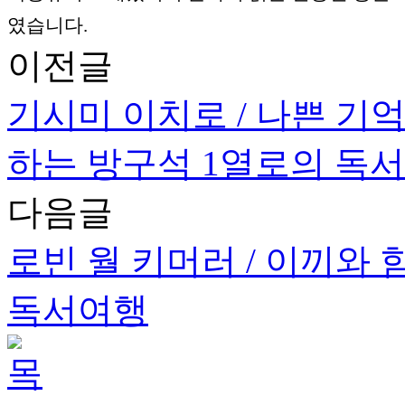
였습니다.
이전글
기시미 이치로 / 나쁜 기
하는 방구석 1열로의 독
다음글
로빈 월 키머러 / 이끼와
독서여행