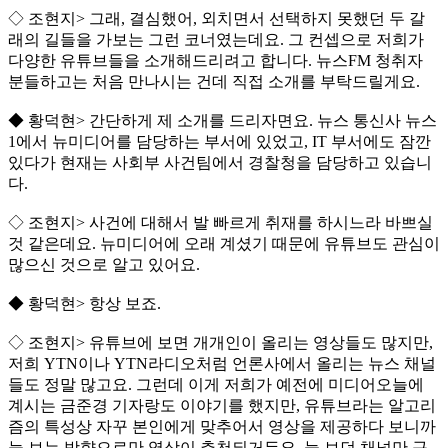
◇ 조현지> 그래, 결심했어, 외치면서 선택하지 못했던 두 갈
래의 길들을 가보는 그런 코너였는데요. 그 컨셉으로 저희가
다양한 유튜브들을 소개해드리려고 합니다. 뉴스FM 청취자
분들하고는 처음 만나시는 건데 직접 소개를 부탁드릴게요.
◆ 황덕현> 간단하게 제 소개를 드리자면요. 뉴스 통신사 뉴스
1에서 뉴미디어를 담당하는 부서에 있었고, IT 부서에도 잠깐
있다가 현재는 사회부 사건팀에서 경찰청을 담당하고 있습니
다.
◇ 조현지> 사건에 대해서 발 빠르게 취재를 하시느라 바쁘실
것 같은데요. 뉴미디어에 오래 계셨기 때문에 유튜브도 관심이
많으신 것으로 알고 있어요.
◆ 황덕현> 항상 보죠.
◇ 조현지> 유튜브에 보면 개개인이 올리는 영상들도 많지만,
저희 YTN이나 YTN라디오처럼 언론사에서 올리는 뉴스 채널
들도 정말 많고요. 그런데 이게 저희가 예전에 미디어오늘에
계시는 금준경 기자랑도 이야기를 했지만, 유튜브라는 알고리
즘의 특성상 자꾸 본인에게 맞추어서 영상을 제공하다 보니까
늘 보는 방향으로만 영상이 추천되거든요. 늘 보던 채널만 구