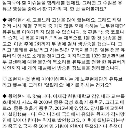
살펴봐야 할 이슈들을 함께해볼 텐데요. 그러면 그 수많은 유
튜브 영상들 중에서 황 기자의 픽, 한 번 들어볼까요?
◆ 황덕현> 네, 고르느라 고생을 많이 했는데요. 그래도 제일
먼저 시사 계열 구독자 중 가자 많은 축에 속하는 ‘노무현재단’
유튜브를 이야기하지 않을 수 없습니다. 첫 편은 “신종 코로나
의 습격, 내 몸을 지켜라,” 라는 제목으로 1월 말 첫 방송을 했
고요. 이번 주에 2회까지 두 번에 걸쳐 생방송을 했습니다. 그
리고 ‘트레블 튜브’라고 하는 54만 구독자를 가진 일본 전문 유
튜버의 영상도 소개할 것이고요. 마지막으로 1339 질병관리본
부 콜센터에 대한 불만의 목소리를 유튜브로 전한 한 유튜버의
사연까지 세 개의 채널에서 방송된 정보들을 정리했습니다.
◇ 조현지> 첫 번째 이야기해주시는 게 노무현재단의 유튜브
라고 했는데, 그러면 ‘알릴레오’ 얘기를 하시는 건가요?
◆ 황덕현> 네, 맞습니다. 이재갑 한림대학교 감염내과 교수를
초대해서 사스, 즉 2003년 중증 급성 호흡기 증후군, 그리고 메
르스, 중동 호흡기 증후군, 2015년에 있었죠. 당시를 비교하면
서 설명했습니다. 우리나라에 국외에서 유입된 환자가 감시망
안에 있어야 한다는 취지로 발언했고요. 이후에 질병관리본부
가 중국 입국자 중 50여 명 가량이 연락이 두절되거나 추적이