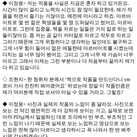
◆ 이정웅> 저는 작품을 사실은 지금은 혼자 하고 있거든요.
시간이 많이 걸리고 노력의 시간도 참 많이 필요한데. 제가 작
품을 하면서 즐기는 거잖아요. 예전에 어시라고 하죠. 아르바
이트로 몇 번 젊은 학생들을 몇 명 도와달라고 썼어요, 아르바
이트로. 그런데 집중을, 책을 자르는 일들은 거의 칼로 하는 일
들이잖아요. 좀 저는 곰 같이 커터칼로 자르고 작두로 자르고
그러기 때문에 그게 위험하다고 생각하는 일인데도 불구하고
그게 너무 힘이 들어서 젊은 애들한테 아르바이트를 시켰는데
다치는 걸 너무 많이 봤어요. 그리고 그게 너무 제 가슴이 너무
아프고 그래서 이제는 그런 부분이나 다 처음부터 끝까지 제가
다 하고 있습니다.
◇ 조현지> 한 청취자 분께서 ‘책으로 작품을 만드신다니 ytn
로비 가서 찬찬히 봐야겠어요’ 하셨는데 정말 이 작품만큼은
제가 여러분께 직접 보셔야 아실 수 있을 거라고. 그렇죠?
◆ 이정웅> 사진과 실제의 작품의 느낌이 좀 달라요. 사진으로
보는 건 약간 평면적인 게 더 강하게 보이는 거고, 실제로 보면
아까 PD님께서 말씀하신 대로 조각에서 반 부조, 부조적인 그
런 느낌이 나기 때문에 실제로 보는 느낌하고 영상으로 보는
느낌은 전혀 많이 다르다고 생각하시고 꼭 나와서 한 번 봐주
시면 감사하겠습니다.