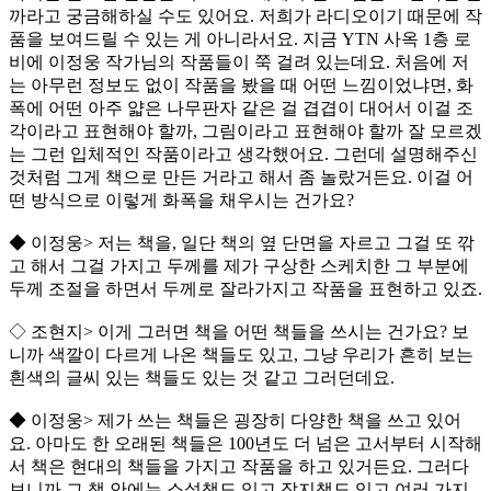
까라고 궁금해하실 수도 있어요. 저희가 라디오이기 때문에 작
품을 보여드릴 수 있는 게 아니라서요. 지금 YTN 사옥 1층 로
비에 이정웅 작가님의 작품들이 쭉 걸려 있는데요. 처음에 저
는 아무런 정보도 없이 작품을 봤을 때 어떤 느낌이었냐면, 화
폭에 어떤 아주 얇은 나무판자 같은 걸 겹겹이 대어서 이걸 조
각이라고 표현해야 할까, 그림이라고 표현해야 할까 잘 모르겠
는 그런 입체적인 작품이라고 생각했어요. 그런데 설명해주신
것처럼 그게 책으로 만든 거라고 해서 좀 놀랐거든요. 이걸 어
떤 방식으로 이렇게 화폭을 채우시는 건가요?
◆ 이정웅> 저는 책을, 일단 책의 옆 단면을 자르고 그걸 또 깎
고 해서 그걸 가지고 두께를 제가 구상한 스케치한 그 부분에
두께 조절을 하면서 두께로 잘라가지고 작품을 표현하고 있죠.
◇ 조현지> 이게 그러면 책을 어떤 책들을 쓰시는 건가요? 보
니까 색깔이 다르게 나온 책들도 있고, 그냥 우리가 흔히 보는
흰색의 글씨 있는 책들도 있는 것 같고 그러던데요.
◆ 이정웅> 제가 쓰는 책들은 굉장히 다양한 책을 쓰고 있어
요. 아마도 한 오래된 책들은 100년도 더 넘은 고서부터 시작해
서 책은 현대의 책들을 가지고 작품을 하고 있거든요. 그러다
보니까 그 책 안에는 소설책도 있고 잡지책도 있고 여러 가지