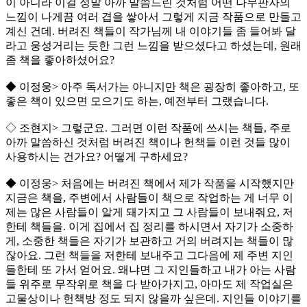
이 아니라 이걸 정말 아까 말씀드린 것처럼 어떤 나무판자의
느낌이 나게끔 여러 겹을 쌓아서 그렇게 지금 작품으로 만들고
계신 건데. 버려진 책들이 작가님께 내 이야기들 좀 들어봐 달
라고 웅성거리는 듯한 그런 느낌을 받으셨다고 하셨는데, 원래
좀 책을 좋아하셨어요?
◆ 이정웅> 아주 독서가는 아니지만 책은 굉장히 좋아하고, 또
좋은 책이 있으면 모으기도 하는, 예전부터 그랬습니다.
◇ 조현지> 그렇군요. 그러면 이런 작품에 쓰시는 책들, 주로
아까 말씀하신 것처럼 버려진 책이나 헌책들 이런 것들 많이
사용하시는 건가요? 어떻게 구하세요?
◆ 이정웅> 처음에는 버려진 책에서 제가 작품을 시작했지만
지금은 책을, 주변에서 사람들이 책으로 작업하는 게 너무 이
제는 많은 사람들이 알게 돼가지고 그 사람들이 보내줘요, 저
한테 책들을. 이게 집에서 집 정리를 하시면서 자기가 소중하
게, 소중한 책들은 자기가 보관하고 거의 버려지는 책들이 많
잖아요. 그런 책들을 저한테 보내주고 그다음에 제 주변 지인
들한테 또 가서 얻어요. 왜냐면 그 지인들하고 내가 아는 사람
들 위주로 무작위로 책을 다 받아가지고, 아마도 제 작업실은
고물상이나 헌책방 정도 되지 않을까 싶은데. 지인들 이야기를