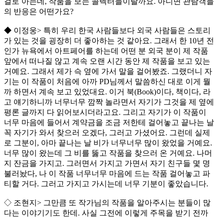
걸로 아는데, 작품을 보는 콜렉터들이랄까요. 아니면 관람객들
의 반응은 어떤가요?
◆ 이정웅> 특히 우리 한국 사람들보다 외국 사람들은 스토리
가 있는 것을 굉장히 더 좋아하는 것 같아요. 그래서 한 10년 전
인가 뉴욕에서 아트페어를 하는데 어떤 분 외국 분이 제 작품
앞에서 떠나질 않고 계속 오랜 시간 동안 제 작품을 보고 있는
거예요. 그래서 제가 슥 옆에 가서 말을 걸어봤죠. 그랬더니 자
기는 이 작품이 처음에 아까 PD님께서 말씀하신 대로 이게 뭘
까 하면서 계속 보고 있었대요. 이거 북(Book)이다, 책이다, 라
고 얘기하니까 너무너무 깜짝 놀라면서 자기가 그것을 제 옆에
평론 글까지 다 읽어보시더라고요. 그리고 자기가 이 작품이
너무 마음에 들어서 계약금을 조금 저한테 걸어놓고 끝나는 날
꼭 자기가 와서 찾으러 오겠다, 그러고 가셨어요. 그런데 실제
로 그분이, 아마 끝나는 날 비가 너무너무 많이 왔었을 거예요.
너무 많이 왔는데 그 비를 뚫고 작품을 찾으러 온 거예요. 나머
지 잔금을 가지고. 그러면서 가지고 가면서 자기 친구들 몇 명
불러놨다, 나 이 작품 너무너무 마음에 드는 작품 걸어놓고 파
티할 거다. 그러고 가지고 가시는데 너무 기분이 좋았습니다.
◇ 조현지> 그만큼 또 작가님의 작품을 알아주시는 분들이 많
다는 이야기기도 한데. 사실 그전에 이렇게 주목을 받기 전까