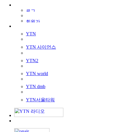
YTN
YTN 사이언스
YTN2
YTN world
YTN dmb
YTN서울타워