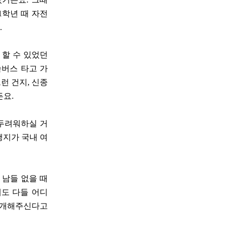
1학년 때 자전
.
 할 수 있었던
속버스 타고 가
런 건지, 신종
든요.
 두려워하실 거
행지가 국내 여
 남들 없을 때
래도 다들 어디
 소개해주신다고