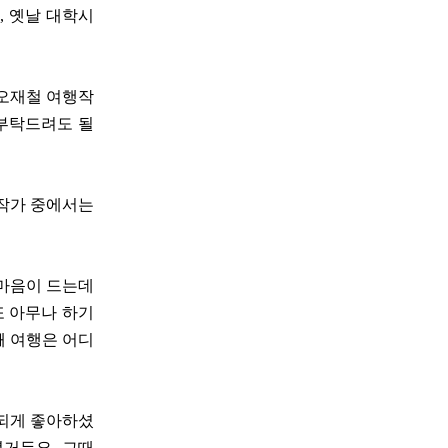
, 옛날 대학시
 오재철 여행작
 부탁드려도 될
행작가 중에서는
 마음이 드는데
또 아무나 하기
째 여행은 어디
 되게 좋아하셨
녔거든요. 그때