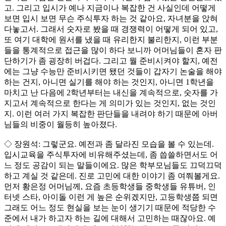
고. 그리고 입시가 예나 지금이나 복잡한 건 사실인데 어떻게
보면 입시 보면 무슨 주식투자 하는 것 같아요, 자녀분을 앉혀
다놓고서. 그래서 숫자로 봤을 때 경쟁력이 어떻게 되어 있고,
또 여기 대학에 원서를 냈을 때 유리한지 불리한지, 이런 부분
들을 통계적으로 접근을 많이 하다 보니까 어머님들이 혼자 판
단하기가 좀 굉장히 버겁다. 그리고 뭘 준비시켜야 할지, 예전
에는 그냥 수능만 준비시키면 됐던 것들이 갑자기 논술을 해야
하는 건지, 아니면 실기를 해야 하는 것인지, 아니면 1학년을
마치고 난 다음에 2학년부터는 내신을 계속적으로, 숫자를 가
지고서 계속적으로 한다는 게 의미가 있는 것인지, 없는 것인
지. 이런 여러 가지 복잡한 판단들을 내려야 하기 때문에 아버
님들의 비중이 월등히 높아졌다.
◇ 장원석: 그렇군요. 예전과 좀 달라진 모습을 볼 수 있는데.
입시교육을 주식투자에 비유해주셨는데, 좀 씁쓸하면서도 어
느 정도 공감이 되는 말들이에요. 많은 학부모님들도 끄덕끄덕
하고 계실 것 같은데. 진로 고민에 대한 이야기 좀 여쭤볼게요.
먼저 황은정 어머님께, 요즘 초등학생들 중학생들 유튜버, 인
터넷 스타, 아이돌 이런 게 높은 순위겠지만, 고등학생쯤 되면
그래도 어느 정도 현실을 보는 눈이 생기기 때문에 적당한 수
준에서 내가 하고자 하는 길에 대해서 고민하는 때잖아요. 예