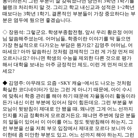
동이라든지 그런 부분이 잘 갖춰졌다면 당연히 3학년 1학기를
블랭크 처리하지 말 것. 그리고 학교 내신교과 성적은 1~2학년
때보다는 3학년 1학기, 결론적인 부분들이 가장 중요하다는 부
분은 염두에 뒀으면 좋겠습니다.
◇ 장원석: 그렇군요. 학생부종합전형, 앞서 우리 황은정 어머
님 말씀해주셨는데. 어머님들, 학종이란 이야기를 딱 들으면
가장 현실적으로 다가오는 부담은 뭔가요? 김영주 어머님, 어
떠세요? 아까 말씀하신 것처럼 경제적인 그런 게 가장 먼저 떠
오르시나요? 아니면 학생의 수능을 제외한 다른 것으로 평가
해서 대학을 보내는 아주 긍정적인 제도, 이런 게 먼저 떠오르
세요?
◆ 김영주: 아무래도 요즘 <SKY 캐슬>에서도 나오는 것처럼
확실한 코디네이터가 있는 그런 게 아니기 때문에, 아이 수시
에 맞춰서 학종 관리를 해야 하기 때문에 자율동아리 활동이라
든가 내신 이런 부분에 있어서 많이 힘든데요. 그런 부분을 부
모님이 뒷받침이 제대로 안 됐을 때. 왜냐면 그게 어느 선까지
인지를 지금 정확하게 모르겠거든요. 왜냐면 주변에 많은 분들
의 말들이 있어서 이 아이를 어느 정도 뒷받침해야 하는지, 그
런 부분을 선을 저희 부모 입장에서 제대로 모르다 보니까 아
이한테 좀 미안한 부분도 있고. 어느 선까지 해야 하는지, 그런