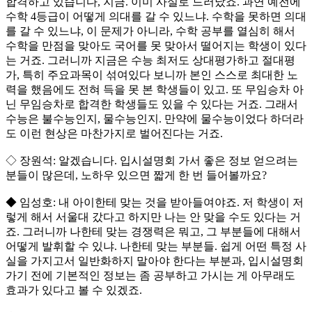
합격하고 있습니다, 지금. 이미 사실로 드러났죠. 과연 예전에
수학 4등급이 어떻게 의대를 갈 수 있느냐. 수학을 못하면 의대
를 갈 수 있느냐, 이 문제가 아니라, 수학 공부를 열심히 해서
수학을 만점을 맞아도 국어를 못 맞아서 떨어지는 학생이 있다
는 거죠. 그러니까 지금은 수능 최저도 상대평가하고 절대평
가, 특히 주요과목이 섞여있다 보니까 본인 스스로 최대한 노
력을 했음에도 전혀 득을 못 본 학생들이 있고. 또 무임승차 아
닌 무임승차로 합격한 학생들도 있을 수 있다는 거죠. 그래서
수능은 불수능인지, 물수능인지. 만약에 물수능이었다 하더라
도 이런 현상은 마찬가지로 벌어진다는 거죠.
◇ 장원석: 알겠습니다. 입시설명회 가서 좋은 정보 얻으려는
분들이 많은데, 노하우 있으면 짧게 한 번 들어볼까요?
◆ 임성호: 내 아이한테 맞는 것을 받아들여야죠. 저 학생이 저
렇게 해서 서울대 갔다고 하지만 나는 안 맞을 수도 있다는 거
죠. 그러니까 나한테 맞는 경쟁력은 뭐고, 그 부분들에 대해서
어떻게 발휘할 수 있냐. 나한테 맞는 부분들. 쉽게 어떤 특정 사
실을 가지고서 일반화하지 말아야 한다는 부분과, 입시설명회
가기 전에 기본적인 정보는 좀 공부하고 가시는 게 아무래도
효과가 있다고 볼 수 있겠죠.