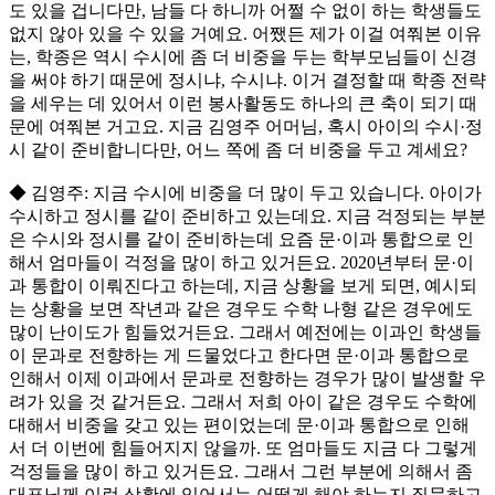
도 있을 겁니다만, 남들 다 하니까 어쩔 수 없이 하는 학생들도
없지 않아 있을 수 있을 거예요. 어쨌든 제가 이걸 여쭤본 이유
는, 학종은 역시 수시에 좀 더 비중을 두는 학부모님들이 신경
을 써야 하기 때문에 정시냐, 수시냐. 이거 결정할 때 학종 전략
을 세우는 데 있어서 이런 봉사활동도 하나의 큰 축이 되기 때
문에 여쭤본 거고요. 지금 김영주 어머님, 혹시 아이의 수시·정
시 같이 준비합니다만, 어느 쪽에 좀 더 비중을 두고 계세요?
◆ 김영주: 지금 수시에 비중을 더 많이 두고 있습니다. 아이가
수시하고 정시를 같이 준비하고 있는데요. 지금 걱정되는 부분
은 수시와 정시를 같이 준비하는데 요즘 문·이과 통합으로 인
해서 엄마들이 걱정을 많이 하고 있거든요. 2020년부터 문·이
과 통합이 이뤄진다고 하는데, 지금 상황을 보게 되면, 예시되
는 상황을 보면 작년과 같은 경우도 수학 나형 같은 경우에도
많이 난이도가 힘들었거든요. 그래서 예전에는 이과인 학생들
이 문과로 전향하는 게 드물었다고 한다면 문·이과 통합으로
인해서 이제 이과에서 문과로 전향하는 경우가 많이 발생할 우
려가 있을 것 같거든요. 그래서 저희 아이 같은 경우도 수학에
대해서 비중을 갖고 있는 편이었는데 문·이과 통합으로 인해
서 더 이번에 힘들어지지 않을까. 또 엄마들도 지금 다 그렇게
걱정들을 많이 하고 있거든요. 그래서 그런 부분에 의해서 좀
대표님께 이런 상황에 있어서는 어떻게 해야 하는지 질문하고