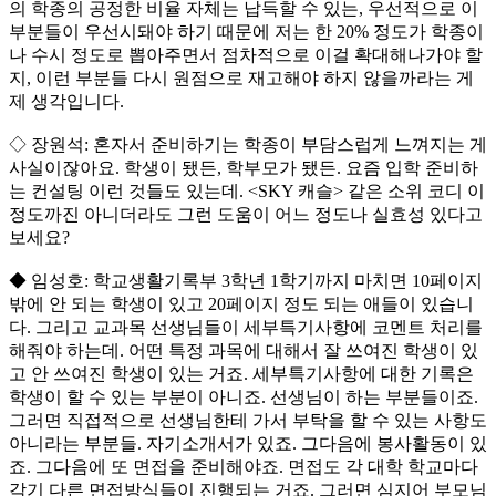
의 학종의 공정한 비율 자체는 납득할 수 있는, 우선적으로 이
부분들이 우선시돼야 하기 때문에 저는 한 20% 정도가 학종이
나 수시 정도로 뽑아주면서 점차적으로 이걸 확대해나가야 할
지, 이런 부분들 다시 원점으로 재고해야 하지 않을까라는 게
제 생각입니다.
◇ 장원석: 혼자서 준비하기는 학종이 부담스럽게 느껴지는 게
사실이잖아요. 학생이 됐든, 학부모가 됐든. 요즘 입학 준비하
는 컨설팅 이런 것들도 있는데. <SKY 캐슬> 같은 소위 코디 이
정도까진 아니더라도 그런 도움이 어느 정도나 실효성 있다고
보세요?
◆ 임성호: 학교생활기록부 3학년 1학기까지 마치면 10페이지
밖에 안 되는 학생이 있고 20페이지 정도 되는 애들이 있습니
다. 그리고 교과목 선생님들이 세부특기사항에 코멘트 처리를
해줘야 하는데. 어떤 특정 과목에 대해서 잘 쓰여진 학생이 있
고 안 쓰여진 학생이 있는 거죠. 세부특기사항에 대한 기록은
학생이 할 수 있는 부분이 아니죠. 선생님이 하는 부분들이죠.
그러면 직접적으로 선생님한테 가서 부탁을 할 수 있는 사항도
아니라는 부분들. 자기소개서가 있죠. 그다음에 봉사활동이 있
죠. 그다음에 또 면접을 준비해야죠. 면접도 각 대학 학교마다
각기 다른 면접방식들이 진행되는 거죠. 그러면 심지어 부모님