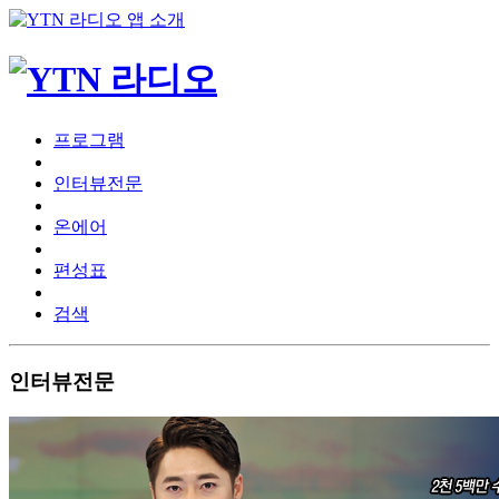
프로그램
인터뷰전문
온에어
편성표
검색
인터뷰전문