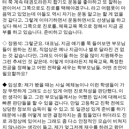
터 쭉 계속 태권도라든지 합기도 운동을 좋아하고 또 잘하는
편이어서 그쪽으로도 진로를 택해야겠구나, 라고 어렴풋이 마
음먹고 있었는데 아들도 역시 자기는 운동 말고는 할 게 없을
것 같다고, 그렇게 이야기하면서 운동하면서도 선생님을 하고
싶다 해서 그쪽으로 진로를, 체육교육 쪽으로 정해서 지금 공
부를 하고 있습니다. 준비하고 있습니다.
◇ 장원석: 그렇군요. 대표님, 지금 얘기를 쭉 들어보면 부모님
들이 원하는 진로, 직업상은 예나 지금이나 별로 달라진 건 없
는 것 같습니다만, 그래도 아이들 하는 것을 많이 지원해주는
그런 추세인 것 같은데. 이렇게 미대라든지 체육교육, 특정한
전공을 정해놓고 어떤 전략을 세우는 학부모님들, 어떤 조언이
필요할까요?
◆ 임성호: 제가 봤을 때는 사실 예체능이나 이런 학생들이 가
장 뚜렷하게 그래도 소신 있게 어떤 진로적성을 판단했다, 이
런 생각이 들고. 그런 부모님들께서는 어쨌든 입시에 대해서도
빠른 판단들을 할 수 있을 겁니다. 만일 고등학교 진학 전에도
상당한 정보의 습득이 될 수 있고. 또 일관성 있게 준비를 하기
때문에 나름 어떻게 보면 결정까지는 좀 힘들었다 하더라도 진
로 과정상에 있어서는 그래도 좀 다소 안정적인 모습이 비쳐지
지 않나라는 생각이 들고. 제가 엊그저께 재수를 하려고 왔던