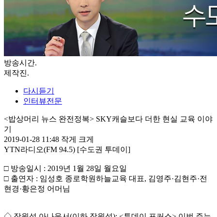
방송시간
.
제작진
.
다시듣기
인터뷰전문
<밥상머리 뉴스 완전정복> SKY캐슬보다 더한 현실 교육 이야
기
2019-01-28 11:48
작게
크게
YTN라디오(FM 94.5) [수도권 투데이]
□ 방송일시 : 2019년 1월 28일 월요일
□ 출연자 : 임성호 종로학원하늘교육 대표, 김영주·김현주·전
현경·황은정 어머님
◇ 장원석 아나운서(이하 장원석): <투데이 포커스> 이번 주는