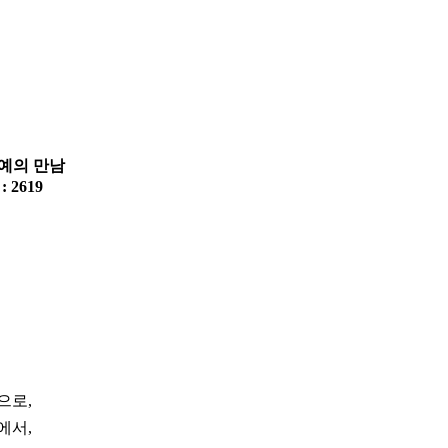
바예의 만남
 : 2619
으로,
에서,