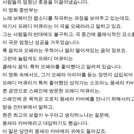
사람들의 엄청난 호응을 이끌어냈습니다.
이 영화 중반부는
노래 보헤미안 랩소디를 작곡하는 과정을 보여주고 있는데요,
여기서 프레디 머큐리는 이 곡을 오페라라고 말하고 있죠.
그는 사람들의 반대에도 불구하고, 곡 중간에 클래식적인 요소를
이 곡은 엄청난 성공을 거두었습니다.
록 음악과 오페라는 무척이나 멀리 떨어져있는 음악 장르죠.
그런데 놀랍게도 프레디 머큐리는
클래식 음악, 특히 오페라를 좋아했다고 알려져 있습니다.
이 영화 속에서도, 그가 오페라 아리아를 듣는 장면이 삽입되어
프레디 머큐리가 특히 좋아했던 성악가는 소프라노 몽세라 카
퀸 공연으로 스페인에 방문한 프레디 머큐리는,
스페인에 온 목적은 오로지 몽세라 카바예를 만나기 위해서라
방송 인터뷰에서 말하고,
현존 최고의 보컬이 누구라고 생각하느냐는 질문에,
몽세라 카바예라고 대답하기도 했습니다.
이 말은 당연히 몽세라 카바예의 귀에도 들어갔죠.