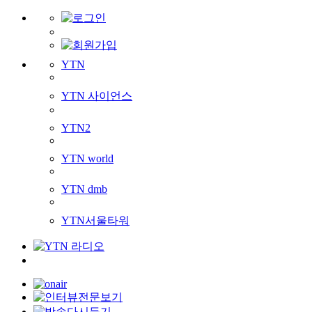
YTN
YTN 사이언스
YTN2
YTN world
YTN dmb
YTN서울타워