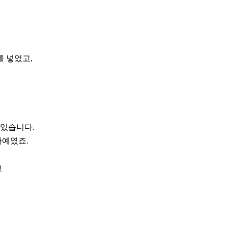
 넣었고,
 있습니다.
바예였죠.
고