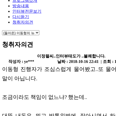
프로그램소개
방송내용
인터뷰전문보기
다시듣기
청취자의견
청취자의견
이정렬씨..인터뷰태도가 ..불쾌합니다.
작성자 : ye***
날짜 : 2018-10-16 22:41 | 조회 : 
이동형 진행자가 조심스럽게 물어봤고..또 물
말이 아닙니다.
조금이라도 책임이 없느냐? 했는데..
대뜸..내돈은 뭐고..방통위법에...잘아시면서..