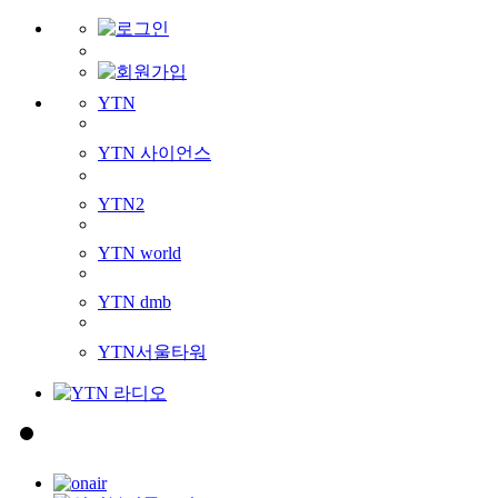
YTN
YTN 사이언스
YTN2
YTN world
YTN dmb
YTN서울타워