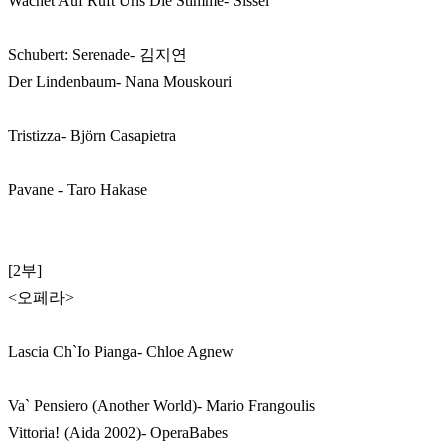
Wachet Auf Ruft Uns Die Stimme- Sissel
Schubert: Serenade- 김지연
Der Lindenbaum- Nana Mouskouri
Tristizza- Björn Casapietra
Pavane - Taro Hakase
[2부]
<오페라>
Lascia Ch`Io Pianga- Chloe Agnew
Va` Pensiero (Another World)- Mario Frangoulis
Vittoria! (Aida 2002)- OperaBabes