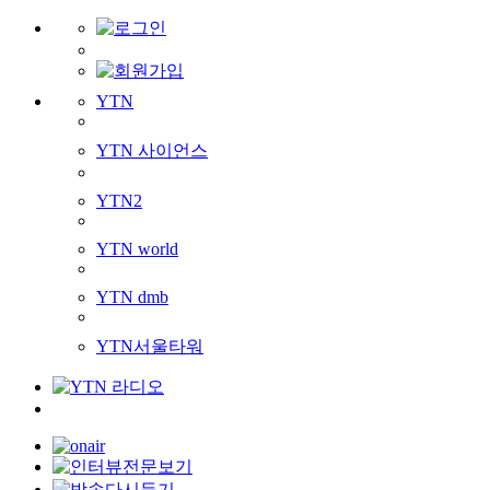
YTN
YTN 사이언스
YTN2
YTN world
YTN dmb
YTN서울타워