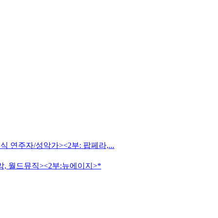
식 연주자/성악가><2부: 팝페라,...
 국악, 월드뮤직><2부:뉴에이지>*