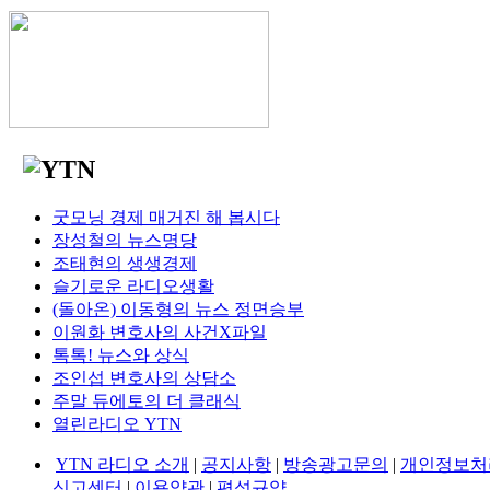
굿모닝 경제 매거진 해 봅시다
장성철의 뉴스명당
조태현의 생생경제
슬기로운 라디오생활
(돌아온) 이동형의 뉴스 정면승부
이원화 변호사의 사건X파일
톡톡! 뉴스와 상식
조인섭 변호사의 상담소
주말 듀에토의 더 클래식
열린라디오 YTN
YTN 라디오 소개
|
공지사항
|
방송광고문의
|
개인정보처
신고센터
|
이용약관
|
편성규약