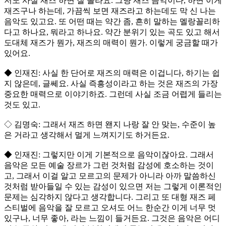
저도 사실 재즈 하면 잘 몰라요. 그냥 재즈 음악이다, 하면 이게
재즈구나 하는데, 가끔씩 보면 재즈라고 하는데도 막 신 나는
음악도 있고요. 또 어떤 때는 약간 좀, 흔히 말하는 멜랑꼴리하
다고 하나요, 뭐라고 하나요. 약간 분위기 있는 곡도 있고 해서
도대체 재즈가 뭔가, 재즈의 매력이 뭔가. 이렇게 궁금할 때가
있어요.
◆ 인재진: 사실 한 단어로 재즈의 매력은 이겁니다, 하기는 쉽
지 않은데, 글쎄요. 사실 즉흥성이라고 하는 것은 재즈의 가장
중요한 매력으로 이야기하죠. 그런데 사실 조금 어렵게 들리는
것도 있고.
◇ 김명숙: 그래서 재즈 하면 왠지 나랑 잘 안 맞는, 수준이 높
은 거라고 생각해서 멀게 느껴지기도 하거든요.
◆ 인재진: 그렇지만 이게 기본적으로 음악이잖아요. 그래서
음악은 모든 예술 장르가 그런 것처럼 감성에 호소하는 것이
고, 그래서 이걸 알고 모르고의 문제가 아니라 아까 말씀하신
것처럼 받아들일 수 있는 감성이 있으면 저는 그렇게 이론적인
문제는 심각하지 않다고 생각합니다. 그리고 또 대형 재즈 페
스티벌에 음악을 잘 모르고 오셔도 어느 한순간 이게 너무 멋
있구나, 너무 좋아, 라는 느낌이 들거든요. 그것은 음악은 어디