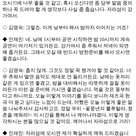
오시기에 너무 좋을 것 같고, 혹시 오신다면 좀 당부 말씀 중의
하나 꼭 드려야 할 게 생각보다 사실 좀 춥습니다. 자라섬이 강
가여서.
◇ 김명숙: 그렇죠. 이게 낮부터 해서 밤까지 이어지는 거죠?
◆ 인재진: 네. 낮에 1시부터 공연 시작하면 밤 10시까지 계속
공연이 여기저기 있거든요. 강가여서 좀 추워서 저녁이 되면
꽤 춥거든요. 그래서 오실 때 반드시 방한준비를 해서 오시면
좋겠습니다.
◇ 김명숙: 춥지 않게. 그것도 정말 꼭 챙겨야 할 것 같아요. 너
무 추워서 떨면 음악도 제대로 안 들리거든요. 낮에는 돗자리
같은 게 있으면 좋겠고, 밤을 대비해서는 따뜻하게 걸칠 옷이
라든가 이런 걸 준비해 가시면 좋겠습니다. 먹을 것은 풍부하
다고 하니까요. 오늘 이렇게 이야기를 듣다 보니까 재즈곡 한
곡 더 듣고 싶다는 느낌이 드는데, 어쨌든 오늘 이렇게 좋은 말
씀 나눠주셔서 감사하고요. 정말 우리 <꽃중년의 룰루랄라, 청
춘을 깨워라!> 이 시간을 통해서 나 깨어나야겠다, 이렇게 생
각하시는 분들 많으실 것 같아요. 깨어나서 자라섬으로 가리!
◆ 인재진: 자라섬에 오시면 제가 확실하게 깨워 드리겠습니