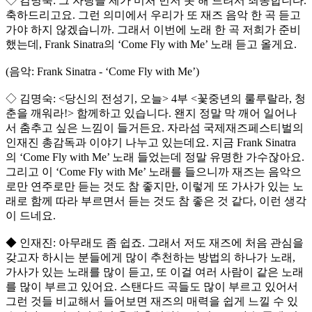
◇ 김명숙: 그 자랑을 제가 미처 먼저 못 해 드려서 죄송합니다.
축하드리고요. 그런 의미에서 우리가 또 재즈 음악 한 곡 듣고
가야 하지 않겠습니까. 그래서 이번에 노래 한 곡 저희가 준비
했는데, Frank Sinatra의 ‘Come Fly with Me’ 노래 듣고 올게요.
(음악: Frank Sinatra - ‘Come Fly with Me’)
◇ 김명숙: <당신의 전성기, 오늘> 4부 <꽃중년의 룰루랄라, 청
춘을 깨워라!> 함께하고 있습니다. 왠지 정말 막 깨어 일어나
서 춤추고 싶은 느낌이 들거든요. 자라섬 국제재즈페스티벌의
인재진 총감독과 이야기 나누고 있는데요. 지금 Frank Sinatra
의 ‘Come Fly with Me’ 노래 들었는데 정말 유명한 가수잖아요.
그리고 이 ‘Come Fly with Me’ 노래를 들으니까 재즈는 음악으
로만 연주로만 듣는 것도 참 좋지만, 이렇게 또 가사가 있는 노
래로 함께 따라 부르면서 듣는 것도 참 좋은 것 같다, 이런 생각
이 드네요.
◆ 인재진: 아무래도 좀 쉽죠. 그래서 저도 재즈에 처음 관심을
갖고자 하시는 분들에게 많이 추천하는 방법의 하나가 노래,
가사가 있는 노래를 많이 듣고, 또 이걸 여러 사람이 같은 노래
를 많이 부르고 있어요. 스탠다드 곡들도 많이 부르고 있어서
그런 것들 비교해서 들어보면 재즈의 매력을 쉽게 느낄 수 있