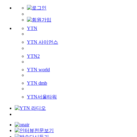
YTN
YTN 사이언스
YTN2
YTN world
YTN dmb
YTN서울타워