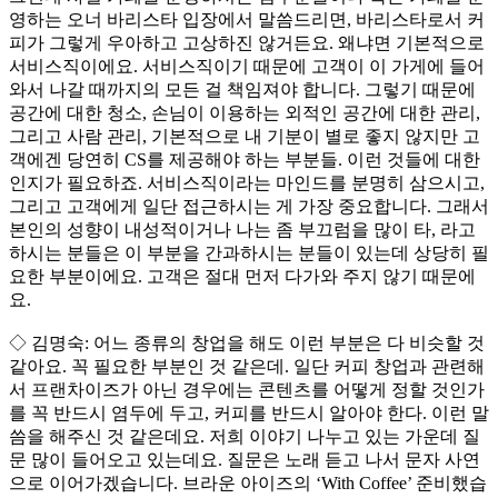
영하는 오너 바리스타 입장에서 말씀드리면, 바리스타로서 커
피가 그렇게 우아하고 고상하진 않거든요. 왜냐면 기본적으로
서비스직이에요. 서비스직이기 때문에 고객이 이 가게에 들어
와서 나갈 때까지의 모든 걸 책임져야 합니다. 그렇기 때문에
공간에 대한 청소, 손님이 이용하는 외적인 공간에 대한 관리,
그리고 사람 관리, 기본적으로 내 기분이 별로 좋지 않지만 고
객에겐 당연히 CS를 제공해야 하는 부분들. 이런 것들에 대한
인지가 필요하죠. 서비스직이라는 마인드를 분명히 삼으시고,
그리고 고객에게 일단 접근하시는 게 가장 중요합니다. 그래서
본인의 성향이 내성적이거나 나는 좀 부끄럼을 많이 타, 라고
하시는 분들은 이 부분을 간과하시는 분들이 있는데 상당히 필
요한 부분이에요. 고객은 절대 먼저 다가와 주지 않기 때문에
요.
◇ 김명숙: 어느 종류의 창업을 해도 이런 부분은 다 비슷할 것
같아요. 꼭 필요한 부분인 것 같은데. 일단 커피 창업과 관련해
서 프랜차이즈가 아닌 경우에는 콘텐츠를 어떻게 정할 것인가
를 꼭 반드시 염두에 두고, 커피를 반드시 알아야 한다. 이런 말
씀을 해주신 것 같은데요. 저희 이야기 나누고 있는 가운데 질
문 많이 들어오고 있는데요. 질문은 노래 듣고 나서 문자 사연
으로 이어가겠습니다. 브라운 아이즈의 ‘With Coffee’ 준비했습