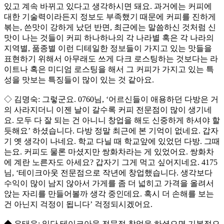
있고 계속 바뀌고 있다고 생각하시면 돼요. 과거에는 커피에
대한 기술력이라든지 정보도 부족했기 때문에 커피를 진하게
볶는, 쓴맛이 강하게 났던 반면, 최근에는 말씀하신 것처럼 신
맛이 나는 것들이 커피 하나하나의 각 나라별 혹은 각 나라의
지역별, 품종별 이런 디테일한 정보들이 가지고 있는 맛들을
표현하기 위해서 아무래도 쓰게 다크 로스팅하는 것보다는 라
이트나 혹은 미디엄 로스팅을 해서 그 커피가 가지고 있는 특
성을 맛보는 특징들이 많이 있는 것 같아요.
◇ 김명숙: 그렇군요. 0760님, ‘어르신들이 애용하던 다방은 거
의 사라지더니 이젠 날이 갈수록 커피 전문점이 많이 생기네
요. 모두 다 잘 되는 건 아니니 창업을 해도 신중하게 하셔야 할
듯해요’ 하셨습니다. 다방 정말 최근에 본 기억이 없네요. 갑자
기 옛 생각이 나네요. 학교 다닐 때 학교앞에 있었던 다방. 그때
는요. 커피도 물론 마셨지만 쌍화차라는 게 있었어요. 쌍화차
에 계란 노른자도 아세요? 갑자기 그게 먹고 싶어지네요. 4175
님, ‘테이크아웃 전문점으로 작년에 창업했습니다. 생각보다
수익이 많이 남지 않아서 가게를 좀 더 넓히고 가격을 올려서
앉는 자리를 만들어볼까 생각 중인데요. 혹시 더 손해를 보는
건 아닌지 걱정이 됩니다’ 걱정되시겠어요.
◆ 유태운: 일단 테이크아웃 전문점 창업을 하셨으면 기본적으