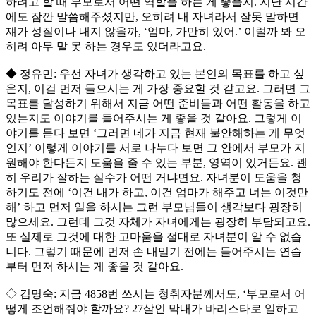
하려고 할 때 부모로서 어떤 역할을 하는 게 좋을지. 지난 시간
에도 잠깐 말씀해주셨지만, 오히려 내 자녀라서 잘못 말하면
쟤가 성질이나 내지 않을까, ‘엄마, 가만히 있어.’ 이럴까 봐 오
히려 아무 말 못 하는 경우도 있더라고요.
◆ 정유민: 우선 자녀가 생각하고 있는 본인의 목표를 하고 싶
은지, 이걸 먼저 들으시는 게 가장 중요할 것 같고요. 그러면 그
목표를 달성하기 위해서 지금 어떤 준비들과 어떤 활동을 하고
있는지도 이야기를 들어주시는 게 좋을 것 같아요. 그렇게 이
야기를 듣다 보면 ‘그러면 네가 지금 현재 불안해하는 게 무엇
인지’ 이렇게 이야기를 서로 나누다 보면 그 안에서 부모가 지
원해야 한다든지 도움을 줄 수 있는 부분, 영역이 있거든요. 괜
히 우리가 잘하는 실수가 어떤 거냐면요. 자녀분이 도움을 청
하기도 전에 ‘이건 내가 하고, 이건 엄마가 해주고 너는 이것만
해’ 하고 먼저 일을 하시는 그런 부모님들이 생각보다 굉장히
많으세요. 그런데 그것 자체가 자녀에게는 굉장히 부담되고요.
또 실제로 그것에 대한 고마움을 절대로 자녀분이 알 수 없습
니다. 그렇기 때문에 먼저 손 내밀기 전에는 들어주시는 연습
부터 먼저 하시는 게 좋을 것 같아요.
◇ 김명숙: 지금 4858번 쓰시는 청취자분께서도, ‘부모로서 어
떻게 조언해줘야 할까요? 27살인 막내가 바리스타로 일하고