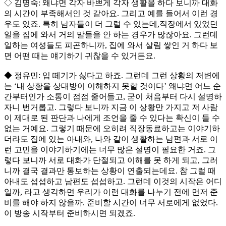
◇ 김명숙: 왜냐면 각자 바쁘게 각자 생활을 하다 보니까 대화
의 시간이 부족해서인 것 같아요. 그리고 예를 들어서 이런 경
우도 있죠. 특히 남자들이 더 그럴 수 있는데,직장에서 있었던
일을 집에 와서 거의 말들을 안 하는 경우가 많잖아요. 그런데
일하는 여성들도 피곤하니까, 집에 와서 살림 쌓인 거 하다 보
면 어떤 때는 얘기하기 귀찮을 수 있거든요.
◆ 정유민: 입 떼기가 싫다고 하죠. 그런데 그런 상황의 저변에
는 ‘내 상황을 상대방이 이해하지 못할 것이다’ 왜냐면 어느 순
간부터인가 소통이 점점 줄어들고, 굳이 처음부터 다시 설명하
자니 번거롭고. 그렇다 보니까 지금 이 상황만 가지고 저 사람
이 제대로 된 판단과 나에게 조언을 줄 수 있다는 확신이 들 수
없는 거예요. 그렇기 때문에 오히려 직장동료하고는 이야기하
더라도 집에 있는 아내와, 나와 같이 생활하는 남편과 서로 이
런 고민을 이야기하기에는 너무 많은 설명이 필요한 거죠. 그
렇다 보니까 서로 대화가 단절되고 이해를 못 하게 되고, 그러
니까 결국 결과만 통보하는 상황이 연출되는데요. 참 그럴 때
아내도 섭섭하고 남편도 섭섭하고. 그런데 이것의 시작은 어디
일까, 라고 생각하면 우리가 이런 대화를 나누기 전에 먼저 준
비를 해야 하지 않을까. 준비할 시간이 너무 서로에게 없었다.
이 방송 시작부터 준비하시면 되겠죠.