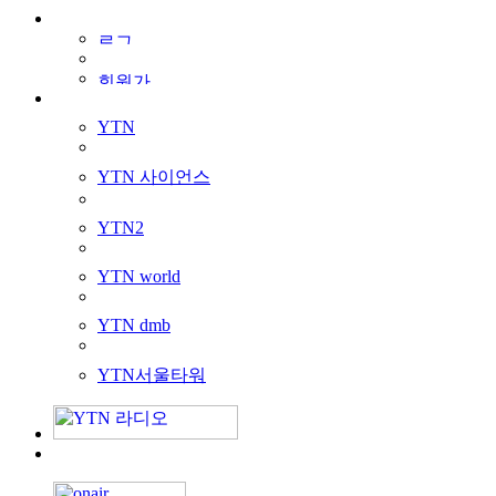
YTN
YTN 사이언스
YTN2
YTN world
YTN dmb
YTN서울타워