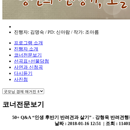
진행자: 김명숙 / PD: 신아람 / 작가: 조아름
프로그램 소개
진행자 소개
코너전문보기
선곡표+선물당첨
사연과 신청곡
다시듣기
사진첩
코너전문보기
50+ Q&A “인생 후반기 반려견과 살기” - 강형욱 반려
날짜 : 2018-01-16 12:51 | 조회 : 1140