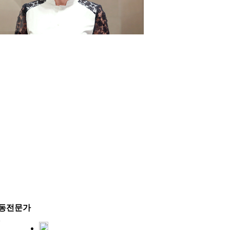
견행동전문가
1