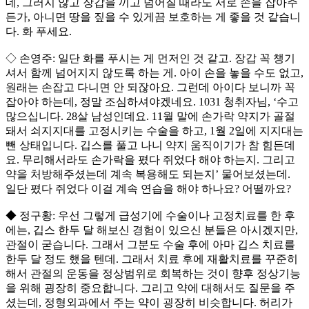
데, 그러지 않고 장갑을 끼고 넘어질 때라도 서로 손을 잡아주
든가, 아니면 땅을 짚을 수 있게끔 보호하는 게 좋을 것 같습니
다. 화 푸세요.
◇ 손영주: 일단 화를 푸시는 게 먼저인 것 같고. 장갑 꼭 챙기
셔서 함께 넘어지지 않도록 하는 게. 아이 손을 놓을 수도 없고,
원래는 손잡고 다니면 안 되잖아요. 그런데 아이다 보니까 꼭
잡아야 하는데, 정말 조심하셔야겠네요. 1031 청취자님, ‘수고
많으십니다. 28살 남성인데요. 11월 말에 손가락 약지가 골절
돼서 쇠지지대를 고정시키는 수술을 하고, 1월 2일에 지지대는
뺀 상태입니다. 깁스를 풀고 나니 약지 움직이기가 참 힘든데
요. 무리해서라도 손가락을 폈다 쥐었다 해야 하는지. 그리고
약을 처방해주셨는데 계속 복용해도 되는지’ 물어보셨는데.
일단 폈다 쥐었다 이걸 계속 연습을 해야 하나요? 어떨까요?
◆ 정구황: 우선 그렇게 급성기에 수술이나 고정치료를 한 후
에는, 깁스 한두 달 해보신 경험이 있으신 분들은 아시겠지만,
관절이 굳습니다. 그래서 그분도 수술 후에 아마 깁스 치료를
한두 달 정도 했을 텐데. 그래서 치료 후에 재활치료를 꾸준히
해서 관절의 운동을 정상범위로 회복하는 것이 향후 정상기능
을 위해 굉장히 중요합니다. 그리고 약에 대해서도 질문을 주
셨는데, 정형외과에서 주는 약이 굉장히 비슷합니다. 허리가