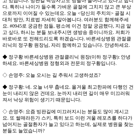
고 있습니다. 빙판길 낙상사고도 덩달아 늘어나고 있다고 합니
다. 특히나 나이가 들수록 가벼운 골절에 그치지 않고 큰 부상
으로까지 이어질 수 있는데요. 오늘 <당신의 주치의> 골절 시
대처 방안, 치료법 자세히 알아봅니다. 여러분도 함께해주세
요. #0945로 궁금한 점들, 평소에 이건 정말 궁금했다, 지금 알
고 싶다, 하시는 분들 보내주시면 생방송 중이니까요. 저희가
바로바로 또 전해드리도록 하겠습니다. 바른세상병원 관절클
리닉의 정구황 원장님, 자리 함께하고 있습니다. 안녕하세요.
◆ 정구황 바른세상병원 관절클리닉 원장(이하 정구황): 안녕
하세요. 바른세상병원 정형외과 전문의 정구황입니다.
◇ 손영주: 오늘 오시는 길 추워서 고생하셨죠?
◆ 정구황: 네. 오늘 너무 춥네요. 올겨울 최고한파에 다행인 건
눈이 내리지 않은 건데요. 눈까지 내리면 길이 매우 미끄러워
져서 낙상 위험이 생기기 때문입니다.
◇ 손영주: 요즘 빙판길에 미끄러지시는 분들도 많이 계시고
요. 또 썰매라든가 스키, 특히 보드 이런 겨울 레포츠를 하다가
넘어지는 골절환자가 늘고 있다고 하는데, 실제로 병원을 찾는
분들도 늘었습니까?