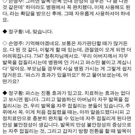
◇ 손영주: 그러면 발목·손목 인대 손상의 경우는 ‘나 좀 나은
것 같은데’ 하더라도 병원에서 꼭 완치됐다, 이제 사용해도 된
다, 라는 확답을 받으신 후에. 그때 자유롭게 사용하셔야 하네
요.
◆ 정구황: 네, 맞습니다.
◇ 손영주: 기억해야겠네요. 보통은 자가판단할 때가 많거든
요. 다 된 것 같다, 이렇게 할 때 있는데, 관절염이 오게 되면 더
어려워집니다. 7347 청취자님께서요. ‘우리 아버지께서 자꾸
발목을 접질리시는데 병원에 안 가시고 파스만 붙이고 계십니
다’ 맞아요. 부모님들 경우에 사실 병원 가시는 게 그렇게 쉽지
않거든요. ‘파스가 효과가 있을까요?’ 하고 물어보셨는데, 어
떤가요?
◆ 정구황: 파스는 진통 효과가 있고요. 치료하는 효과는 없다
고 보시면 됩니다. 그리고 말씀하신 아버님이 자꾸 발목을 접
질리시는 건, 우리 발목을 자주 접질리는 분들이 있습니다, 주
위에서 꼭. 이게 처음 접질렸을 때는, 아까 말씀드렸다시피 고
정치료만으로 충분히 완치될 수 있는데 자주 접질리게 된다면
만성 불안정성이 생깁니다. 발목의 만성 불안정성의 증상으로
는 자주 접질리는 것, 그리고 갑자기 방향 전환을 할 때 발목이