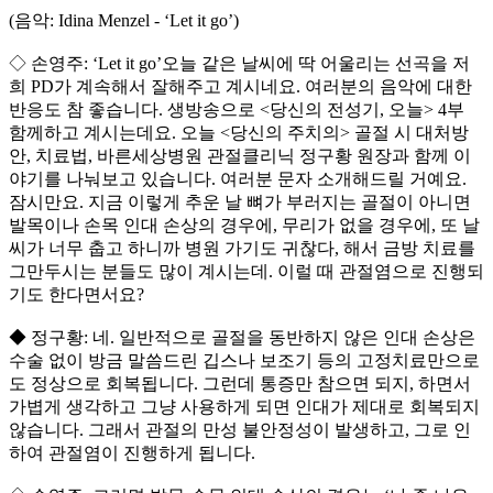
(음악: Idina Menzel - ‘Let it go’)
◇ 손영주: ‘Let it go’오늘 같은 날씨에 딱 어울리는 선곡을 저
희 PD가 계속해서 잘해주고 계시네요. 여러분의 음악에 대한
반응도 참 좋습니다. 생방송으로 <당신의 전성기, 오늘> 4부
함께하고 계시는데요. 오늘 <당신의 주치의> 골절 시 대처방
안, 치료법, 바른세상병원 관절클리닉 정구황 원장과 함께 이
야기를 나눠보고 있습니다. 여러분 문자 소개해드릴 거예요.
잠시만요. 지금 이렇게 추운 날 뼈가 부러지는 골절이 아니면
발목이나 손목 인대 손상의 경우에, 무리가 없을 경우에, 또 날
씨가 너무 춥고 하니까 병원 가기도 귀찮다, 해서 금방 치료를
그만두시는 분들도 많이 계시는데. 이럴 때 관절염으로 진행되
기도 한다면서요?
◆ 정구황: 네. 일반적으로 골절을 동반하지 않은 인대 손상은
수술 없이 방금 말씀드린 깁스나 보조기 등의 고정치료만으로
도 정상으로 회복됩니다. 그런데 통증만 참으면 되지, 하면서
가볍게 생각하고 그냥 사용하게 되면 인대가 제대로 회복되지
않습니다. 그래서 관절의 만성 불안정성이 발생하고, 그로 인
하여 관절염이 진행하게 됩니다.