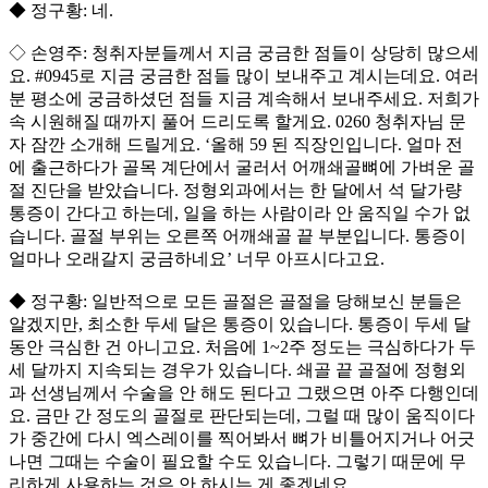
◆ 정구황: 네.
◇ 손영주: 청취자분들께서 지금 궁금한 점들이 상당히 많으세
요. #0945로 지금 궁금한 점들 많이 보내주고 계시는데요. 여러
분 평소에 궁금하셨던 점들 지금 계속해서 보내주세요. 저희가
속 시원해질 때까지 풀어 드리도록 할게요. 0260 청취자님 문
자 잠깐 소개해 드릴게요. ‘올해 59 된 직장인입니다. 얼마 전
에 출근하다가 골목 계단에서 굴러서 어깨쇄골뼈에 가벼운 골
절 진단을 받았습니다. 정형외과에서는 한 달에서 석 달가량
통증이 간다고 하는데, 일을 하는 사람이라 안 움직일 수가 없
습니다. 골절 부위는 오른쪽 어깨쇄골 끝 부분입니다. 통증이
얼마나 오래갈지 궁금하네요’ 너무 아프시다고요.
◆ 정구황: 일반적으로 모든 골절은 골절을 당해보신 분들은
알겠지만, 최소한 두세 달은 통증이 있습니다. 통증이 두세 달
동안 극심한 건 아니고요. 처음에 1~2주 정도는 극심하다가 두
세 달까지 지속되는 경우가 있습니다. 쇄골 끝 골절에 정형외
과 선생님께서 수술을 안 해도 된다고 그랬으면 아주 다행인데
요. 금만 간 정도의 골절로 판단되는데, 그럴 때 많이 움직이다
가 중간에 다시 엑스레이를 찍어봐서 뼈가 비틀어지거나 어긋
나면 그때는 수술이 필요할 수도 있습니다. 그렇기 때문에 무
리하게 사용하는 것은 안 하시는 게 좋겠네요.