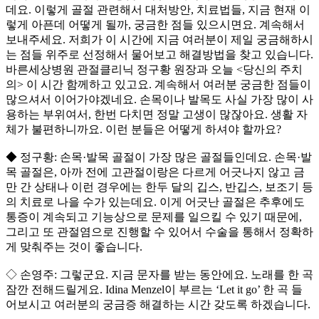
데요. 이렇게 골절 관련해서 대처방안, 치료법들, 지금 현재 이
렇게 아픈데 어떻게 될까, 궁금한 점들 있으시면요. 계속해서
보내주세요. 저희가 이 시간에 지금 여러분이 제일 궁금해하시
는 점들 위주로 선정해서 물어보고 해결방법을 찾고 있습니다.
바른세상병원 관절클리닉 정구황 원장과 오늘 <당신의 주치
의> 이 시간 함께하고 있고요. 계속해서 여러분 궁금한 점들이
많으셔서 이어가야겠네요. 손목이나 발목도 사실 가장 많이 사
용하는 부위여서, 한번 다치면 정말 고생이 많잖아요. 생활 자
체가 불편하니까요. 이런 분들은 어떻게 하셔야 할까요?
◆ 정구황: 손목·발목 골절이 가장 많은 골절들인데요. 손목·발
목 골절은, 아까 전에 고관절이랑은 다르게 어긋나지 않고 금
만 간 상태나 이런 경우에는 한두 달의 깁스, 반깁스, 보조기 등
의 치료로 나을 수가 있는데요. 이게 어긋난 골절은 추후에도
통증이 계속되고 기능상으로 문제를 일으킬 수 있기 때문에,
그리고 또 관절염으로 진행할 수 있어서 수술을 통해서 정확하
게 맞춰주는 것이 좋습니다.
◇ 손영주: 그렇군요. 지금 문자를 받는 동안에요. 노래를 한 곡
잠깐 전해드릴게요. Idina Menzel이 부르는 ‘Let it go’ 한 곡 들
어보시고 여러분의 궁금증 해결하는 시간 갖도록 하겠습니다.