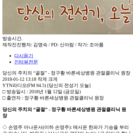
방송시간
.
제작진
진행자: 김명숙 / PD: 신아람 / 작가: 조아름
다시듣기
인터뷰전문
당신의 주치의 “골절” - 정구황 바른세상병원 관절클리닉 원장
2018-01-12 13:18
작게
크게
YTN라디오(FM 94.5) [당신의 전성기 오늘]
□ 방송일시 : 2018년 1월 12일 (금요일)
□ 출연자 : 정구황 바른세상병원 관절클리닉 원장
당신의 주치의 “골절” - 정구황 바른세상병원 관절클리닉 원
장
◇ 손영주 아나운서(이하 손영주): 매서운 한파가 기승을 부리