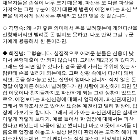
채무자들은 손실이 너무 크기 때문에, 파산은 또 다른 파산을
가져오는 그런 부분이 있기 때문에 법원이 예전보다는 파산 부
분을 엄격하게 심사하는 추세라고 보면 맞을 것 같습니다.
◇ 김명숙: 왜냐면 좋은 의미에서 돈을 빌려줬는데 개인파산을
신청해버리면 빌려준 돈 받지도 못하고. 나도 만약 그걸 누군
가에게 융통해서 한 돈이라면.
◆ 최진녕: 그렇습니다. 실질적으로 어려운 분들은 신용이 낮
아서 은행대출이 안 되지 않습니까. 그래서 제2금융권 갔다가,
그래도 안 되면 일수 갔다가, 결국 끝에 가서는 주위에 있는 사
람한테 손을 벌리게 되는데요. 그런 상황 속에서 파산이 돼버
리면, 돈을 쌓아놓고 있는 집안이 얼마나 됩니까. 적지 않은 돈
정말 어떻게든 해놔서 빌려줬다가 한 사람이 파산하게 되면 옆
집 이웃이나 친지들까지도 파산하게 되는 그런 상황이 있으므
로요. 예전보다는 파산신청에 대해서 엄격하게, 파산관재인이
그래서 현장조사꾼도 있어서 요즘은 예전하고 달리 현장에, 업
장에 가보기도 합니다. 그래서 제가 아는 파산관재인은 실제로
이렇게 저렇게 보다가, 예를 들어서 한 업장에 대해서는 파산
한다고 해놨는데 나중에 알고 봤더니만 바로 이웃에 자녀들 이
름으로 업장을 해놓고 사실상 본인이 관리하는 도덕적 해이 케
이스가 있는데요. 그런 케이스는 점점 파산이 인정되지 않게