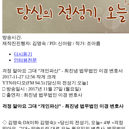
방송시간
.
제작진
진행자: 김명숙 / PD: 신아람 / 작가: 조아름
다시듣기
인터뷰전문
걱정 말아요 그대 “개인파산” - 최진녕 법무법인 이경 변호사
2017-11-27 12:56
작게
크게
YTN라디오(FM 94.5) [당신의 전성기 오늘]
□ 방송일시 : 2017년 11월 27일 (월요일)
□ 출연자 : 최진녕 법무법인 이경 변호사
걱정 말아요 그대 “개인파산” - 최진녕 법무법인 이경 변호사
◇ 김명숙 DJ(이하 김명숙): «당신의 전성기, 오늘» 4부 «걱정
말아요, 그대» 말씀드린 대로 오늘 월요일의 변호사, 법무법인