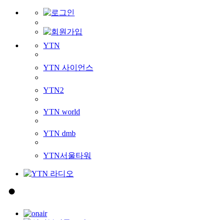
YTN
YTN 사이언스
YTN2
YTN world
YTN dmb
YTN서울타워