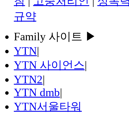
침
|
고충처리인
|
성폭력
규약
Family 사이트 ▶
YTN
|
YTN 사이언스
|
YTN2
|
YTN dmb
|
YTN서울타워