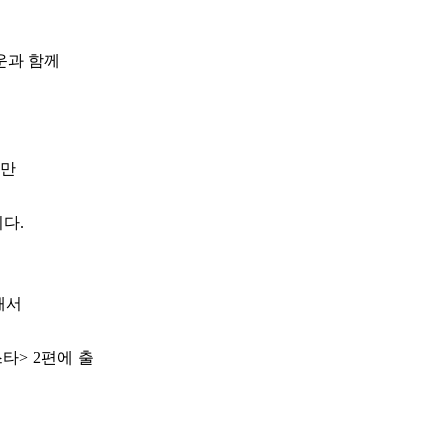
운과 함께
지만
다.
해서
타> 2편에 출