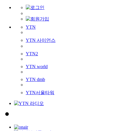
YTN
YTN 사이언스
YTN2
YTN world
YTN dmb
YTN서울타워