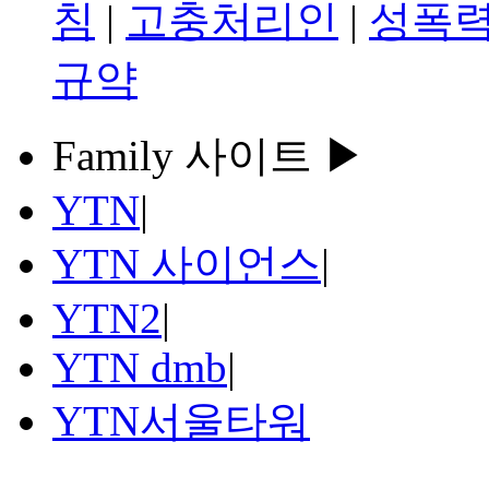
침
|
고충처리인
|
성폭력
규약
Family 사이트 ▶
YTN
|
YTN 사이언스
|
YTN2
|
YTN dmb
|
YTN서울타워