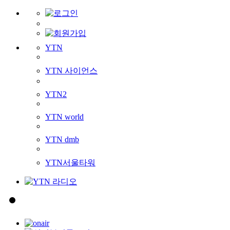
YTN
YTN 사이언스
YTN2
YTN world
YTN dmb
YTN서울타워