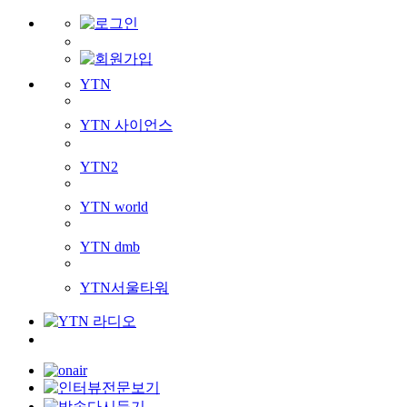
YTN
YTN 사이언스
YTN2
YTN world
YTN dmb
YTN서울타워