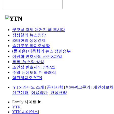
굿모닝 경제 매거진 해 봅시다
장성철의 뉴스명당
조태현의 생생경제
슬기로운 라디오생활
(돌아온) 이동형의 뉴스 정면승부
이원화 변호사의 사건X파일
톡톡! 뉴스와 상식
조인섭 변호사의 상담소
주말 듀에토의 더 클래식
열린라디오 YTN
YTN 라디오 소개
|
공지사항
|
방송광고문의
|
개인정보처
신고센터
|
이용약관
|
편성규약
Family 사이트 ▶
YTN
|
YTN 사이언스
|