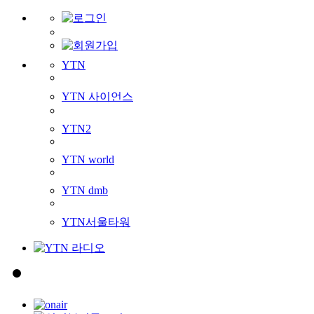
YTN
YTN 사이언스
YTN2
YTN world
YTN dmb
YTN서울타워