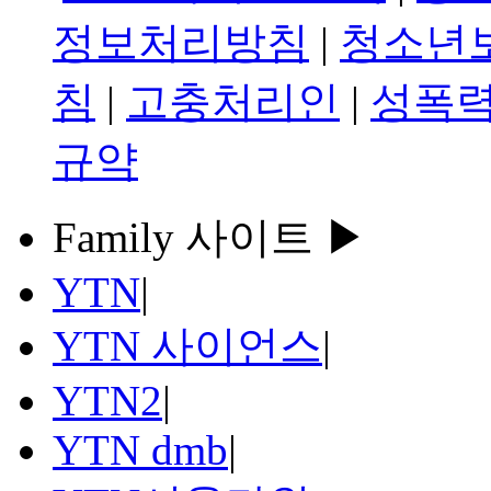
정보처리방침
|
청소년
침
|
고충처리인
|
성폭력
규약
Family 사이트 ▶
YTN
|
YTN 사이언스
|
YTN2
|
YTN dmb
|