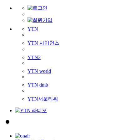
YTN
YTN 사이언스
YTN2
YTN world
YTN dmb
YTN서울타워