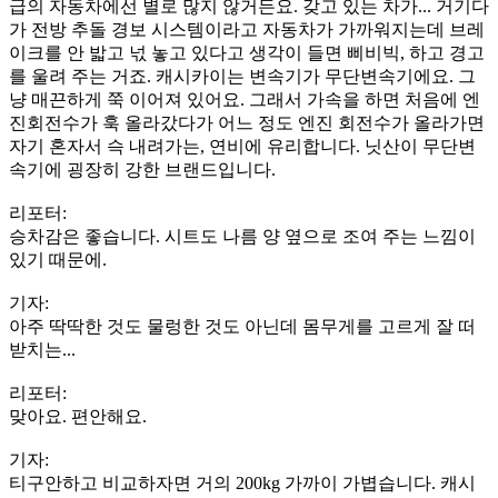
급의 자동차에선 별로 많지 않거든요. 갖고 있는 차가... 거기다
가 전방 추돌 경보 시스템이라고 자동차가 가까워지는데 브레
이크를 안 밟고 넋 놓고 있다고 생각이 들면 삐비빅, 하고 경고
를 울려 주는 거죠. 캐시카이는 변속기가 무단변속기에요. 그
냥 매끈하게 쭉 이어져 있어요. 그래서 가속을 하면 처음에 엔
진회전수가 훅 올라갔다가 어느 정도 엔진 회전수가 올라가면
자기 혼자서 슥 내려가는, 연비에 유리합니다. 닛산이 무단변
속기에 굉장히 강한 브랜드입니다.
리포터:
승차감은 좋습니다. 시트도 나름 양 옆으로 조여 주는 느낌이
있기 때문에.
기자:
아주 딱딱한 것도 물렁한 것도 아닌데 몸무게를 고르게 잘 떠
받치는...
리포터:
맞아요. 편안해요.
기자:
티구안하고 비교하자면 거의 200kg 가까이 가볍습니다. 캐시