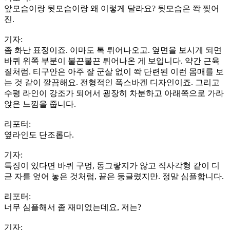
앞모습이랑 뒷모습이랑 왜 이렇게 달라요? 뒷모습은 쫙 찢어
진.
기자:
좀 화난 표정이죠. 이마도 톡 튀어나오고. 옆면을 보시게 되면
바퀴 위쪽 부분이 불끈불끈 튀어나온 게 보입니다. 약간 근육
질처럼. 티구안은 아주 잘 군살 없이 쫙 단련된 이런 몸매를 보
는 것 같이 깔끔해요. 전형적인 폭스바겐 디자인이죠. 그리고
수평 라인이 강조가 되어서 굉장히 차분하고 아래쪽으로 가라
앉은 느낌을 줍니다.
리포터:
옆라인도 단조롭다.
기자:
특징이 있다면 바퀴 구멍, 동그랗지가 않고 직사각형 같이 디
귿 자를 엎어 놓은 것처럼, 끝은 둥글렸지만. 정말 심플합니다.
리포터:
너무 심플해서 좀 재미없는데요, 저는?
기자: