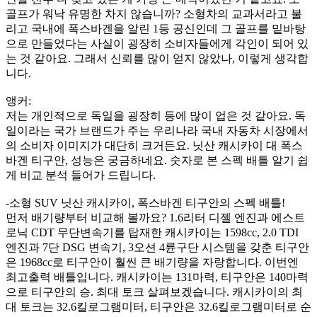
골프가 워낙 유명한 차지 않습니까? 소형차의 교과서라고 불
리고 국내에 폭스바겐을 알린 1등 공신인데 그 골프를 밑바탕
으로 만들었다는 사실이 굉장히 소비자들에게 각인이 되어 있
는 것 같아요. 그래서 신뢰를 많이 얻지 않았나, 이렇게 생각합
니다.
앵커:
저는 개인적으로 독일을 굉장히 등에 많이 업은 것 같아요. 독
일이라는 국가 브랜드가 주는 우리나라 국내 자동차 시장에서
의 소비자 이미지가 대단히 크거든요. 닛산 캐시카이 대 폭스
바겐 티구안, 성능은 궁금하네요. 숫자로 본 스펙 배틀 알기 쉽
게 비교 분석 들어가 드립니다.
-소형 SUV 닛산 캐시카이, 폭스바겐 티구안의 스펙 배틀!
먼저 배기량부터 비교해 볼까요? 1.6리터 디젤 엔진과 에스트
로닉 CDT 무단변속기를 탑재한 캐시카이는 1598cc, 2.0 TDI
엔진과 7단 DSG 변속기, 3오션 4륜구단 시스템을 갖춘 티구안
은 1968cc로 티구안이 훨씬 큰 배기량을 자랑합니다. 이번엔
최고출력 배틀입니다. 캐시카이는 131마력, 티구안은 140마력
으로 티구안의 승. 최대 토크 살펴보겠습니다. 캐시카이의 최
대 토크는 32.6킬로그램미터, 티구안은 32.6킬로그램미터로 순