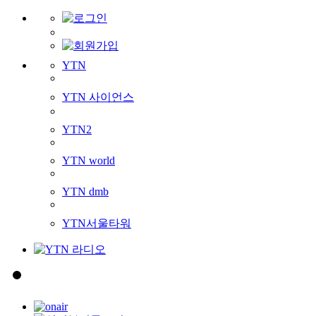
YTN
YTN 사이언스
YTN2
YTN world
YTN dmb
YTN서울타워