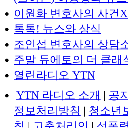
이원화 변호사의 사건
톡톡! 뉴스와 상식
조인섭 변호사의 상담
주말 듀에토의 더 클래
열린라디오 YTN
YTN 라디오 소개
|
공
정보처리방침
|
청소년
침
|
고충처리인
|
성폭력