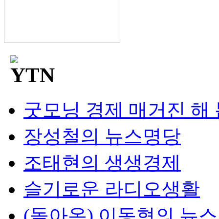
굿모닝 경제 매거진 해
장성철의 뉴스명당
조태현의 생생경제
슬기로운 라디오생활
(돌아온) 이동형의 뉴