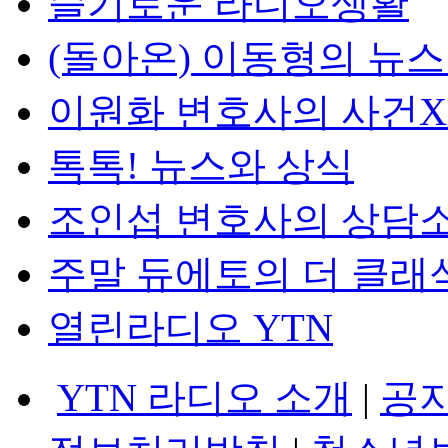
슬기로운 라디오생활
(돌아온) 이동형의 뉴
이원화 변호사의 사건
톡톡! 뉴스와 상식
조인섭 변호사의 상담
주말 듀에토의 더 클래
열린라디오 YTN
YTN 라디오 소개
|
공