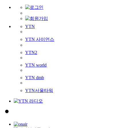
YTN
YTN 사이언스
YTN2
YTN world
YTN dmb
YTN서울타워