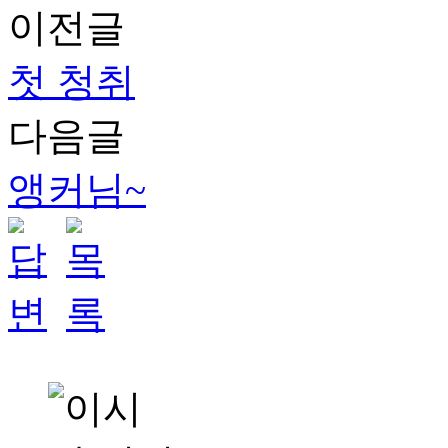
이전글
첫 청취
다음글
앵커님~