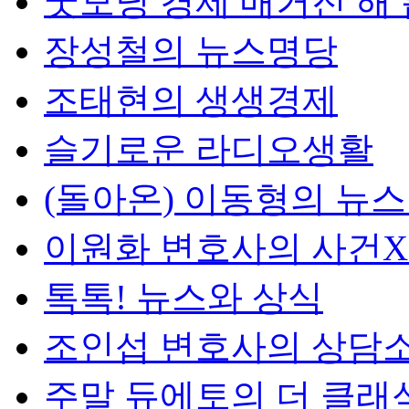
굿모닝 경제 매거진 해
장성철의 뉴스명당
조태현의 생생경제
슬기로운 라디오생활
(돌아온) 이동형의 뉴
이원화 변호사의 사건
톡톡! 뉴스와 상식
조인섭 변호사의 상담
주말 듀에토의 더 클래