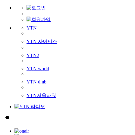
YTN
YTN 사이언스
YTN2
YTN world
YTN dmb
YTN서울타워