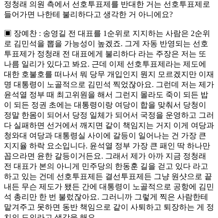
정청래 의원 측에서 선호투표제를 반대한 거는 선호투표제로
들어가면 나한테 불리하다고 생각한 거 아니에요?
▣ 장예찬 : 송영길 전 대표를 1순위로 지지하는 사람은 2순위
로 김민석을 뽑을 가능성이 높겠죠. 그게 자동 반영되는 선호
투표제가 정청래 전 대표에게 불리하다 라는 주장은 저는 또
나름 일리가 있다고 봐요. 근데 이제 선호투표제라는 제도에
대한 호불호를 떠나서 뭐 당무 개입인지 뭔지 모르겠지만 이재
명 대통령이 노골적으로 김민석 찍었잖아요. 그런데 저는 제가
윤석열 정부 때 최고위원을 해서 그런지 몰라도 죽이 되든 밥
이 되든 정권 초에는 대통령이랑 여당이 합을 맞춰서 당청이
정말 한몸이 되어서 당정 일체가 되어서 국정을 운영하고 그러
다 실패하면 선거에서 깨지면 같이 책임지는 거지 이게 여당과
청와대 여당과 대통령실 사이에 갈등이 일어나는 건 가장 큰
지지율 하락 요소입니다. 윤석열 정부 가장 큰 패인 딱 하나만
꼽으라면 윤한 갈등이거든요. 그래서 제가 아까 지금 정청래
전 대표가 본의 아니게 민주당의 한동훈 길을 걷고 있다 라고
하고 있는 건데 선호투표제든 결선투표제든 그냥 원샷으로 끝
내든 무슨 제도가 됐든 간에 대통령이 노골적으로 공항에 김민
석 총리만 한 번 불렀잖아요. 그러니까 그렇게 찍은 사람한테
맡겨주고 못하면 동반 책임으로 같이 사퇴하고 퇴장하는 게 정
치의 도의라고 생각을 해요.