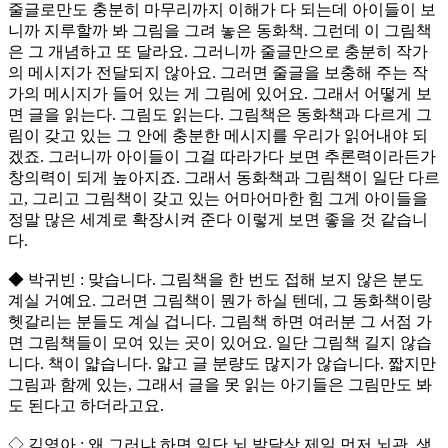
줄글로만도 충분히 마무리까지 이해가 다 되는데 아이들이 보
니까 지루할까 봐 그림을 그려 놓은 동화책. 그런데 이 그림책
은 그 개념하고 또 달라요. 그러니까 줄글만으로 충분히 작가
의 메시지가 전달되지 않아요. 그러면 줄글을 보충해 주는 작
가의 메시지가 들어 있는 게 그림에 있어요. 그래서 어떻게 보
면 글을 읽는다. 그림도 읽는다. 그림책은 동화책과 다르게 그
림이 갖고 있는 그 안에 충분한 메시지를 우리가 읽어내야 되
겠죠. 그러니까 아이들이 그걸 따라가다 보면 추론력이라든가
창의력이 되게 높아지죠. 그래서 동화책과 그림책이 일단 다르
고, 그리고 그림책이 갖고 있는 어마어마한 힘 그게 아이들을
정말 많은 세계로 확장시켜 준다 이렇게 보면 좋을 것 같습니
다.
◆ 박귀빈 : 맞습니다. 그림책을 한 번도 접해 보지 않은 분도
계실 거예요. 그러면 그림책이 뭔가 하실 텐데, 그 동화책이랑
헷갈리는 분들도 계실 겁니다. 그림책 하면 여러분 그 서점 가
면 그림책들이 모여 있는 곳이 있어요. 일단 그림책 길지 않습
니다. 책이 얇습니다. 얇고 글 분량도 많지가 않습니다. 짧지만
그림과 함께 있는, 그래서 글을 못 읽는 아기들은 그림만도 봐
도 된다고 하더라고요.
◇ 김영아 : 왜 그러냐 하면 일단 뇌 발달상 제일 먼저 뇌관, 생