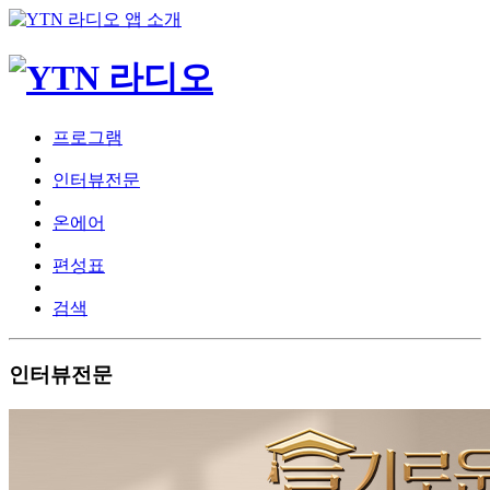
프로그램
인터뷰전문
온에어
편성표
검색
인터뷰전문