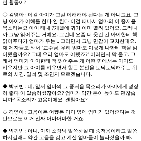
런 활동이?
◇ 김영아 : 이걸 아이가 그걸 이해해야 된다는 게 아니고요. 그
냥 아이가 이해를 한다 안 한다 이걸 떠나서 엄마의 이 중저음
목소리는요 아이 태내 7개월에 귀가 이미 열려 있어요. 그러니
까 그냥 읽어주는 거예요. 그런데 요즘 더 웃긴 건 아이한테 책
읽어주다가 엄마가 우는... 그러면서 그냥 만감이 교차한대요.
제 제자들도 와서 ‘교수님, 우리 엄마도 이렇게 나한테 책을 읽
어줬을까요? 그때 우리 엄마도 이랬죠?’ 이러면서 막 울고. 그
래서 엄마가 아이한테 책 읽어주는 게 어떤 면에서는 아이도
키우지만 그 아이를 키우면서 힘든 본인을 토닥토닥해주는 위
로의 시간. 일석 몇 조인지 모르겠습니다.
◆ 박귀빈 : 네, 앞서 엄마의 그 중저음 목소리가 아이에게 굉장
히 좋다 이 말씀하셨잖아요? 엄마가 약간 톤이 높아도 괜찮습
니까? 목소리가 고음이에요. 괜찮아요?
◇ 김영아 : 고음이든 어쨌든 아이 옆에 엄마가 있어준다는 것
만으로도 이거 진짜 어마어마한 거죠.
◆ 박귀빈 : 아니, 아까 소장님 말씀하실 때 중저음이라고 말씀
하시길래... 약간 고음을 갖고 계신 엄마들이 놀라셨을까 봐.