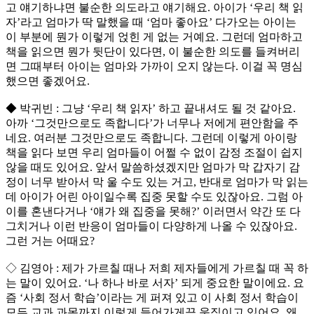
고 얘기하냐면 불순한 의도라고 얘기해요. 아이가 ‘우리 책 읽
자’라고 엄마가 딱 말했을 때 ‘엄마 좋아요’ 다가오는 아이는
이 부분에 뭔가 이렇게 얹힌 게 없는 거예요. 그런데 엄마하고
책을 읽으면 뭔가 뒷단이 있다면, 이 불순한 의도를 들켜버리
면 그때부터 아이는 엄마와 가까이 오지 않는다. 이걸 꼭 명심
했으면 좋겠어요.
◆ 박귀빈 : 그냥 ‘우리 책 읽자’ 하고 끝내셔도 될 것 같아요.
아까 ‘그것만으로도 족합니다’가 너무나 저에게 편안함을 주
네요. 여러분 그것만으로도 족합니다. 그런데 이렇게 아이랑
책을 읽다 보면 우리 엄마들이 어쩔 수 없이 감정 조절이 쉽지
않을 때도 있어요. 앞서 말씀하셨겠지만 엄마가 막 갑자기 감
정이 너무 받아서 막 울 수도 있는 거고, 반대로 엄마가 막 읽는
데 아이가 어린 아이일수록 집중 못할 수도 있잖아요. 그럼 아
이를 혼낸다거나 ‘얘가 왜 집중을 못해?’ 이러면서 약간 또 다
그치거나 이런 반응이 엄마들이 다양하게 나올 수 있잖아요.
그런 거는 어때요?
◇ 김영아 : 제가 가르칠 때나 저희 제자들에게 가르칠 때 꼭 하
는 말이 있어요. ‘나 하나 바로 서자’ 되게 중요한 말이에요. 요
즘 ‘사회 정서 학습’이라는 게 퍼져 있고 이 사회 정서 학습이
모든 교과 과목까지 이렇게 들어가게끔 움직이고 있어요. 왜