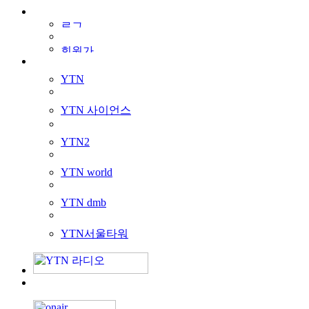
YTN
YTN 사이언스
YTN2
YTN world
YTN dmb
YTN서울타워