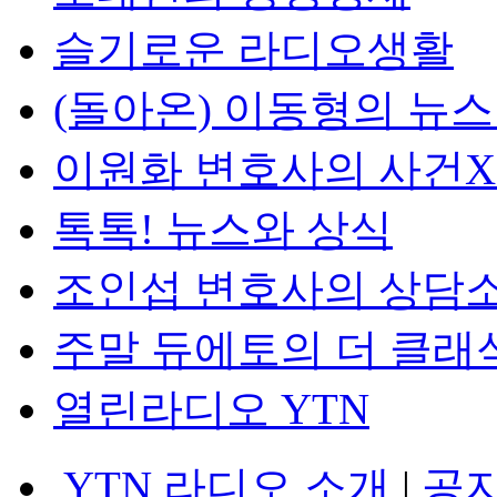
슬기로운 라디오생활
(돌아온) 이동형의 뉴
이원화 변호사의 사건
톡톡! 뉴스와 상식
조인섭 변호사의 상담
주말 듀에토의 더 클래
열린라디오 YTN
YTN 라디오 소개
|
공