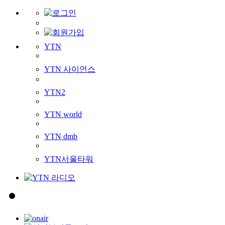
YTN
YTN 사이언스
YTN2
YTN world
YTN dmb
YTN서울타워