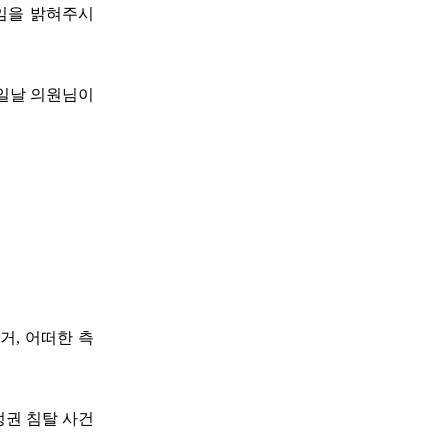
용임을 밝혀주시
4일날 의원님이
거, 어떠한 측
정권 침탈 사건