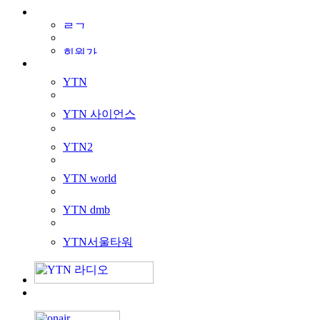
YTN
YTN 사이언스
YTN2
YTN world
YTN dmb
YTN서울타워