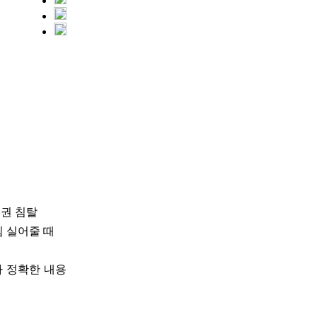
정권 침탈
힘 실어줄 때
다 정확한 내용