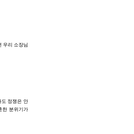
면 우리 소장님
와도 정쟁은 안
훈훈한 분위기가