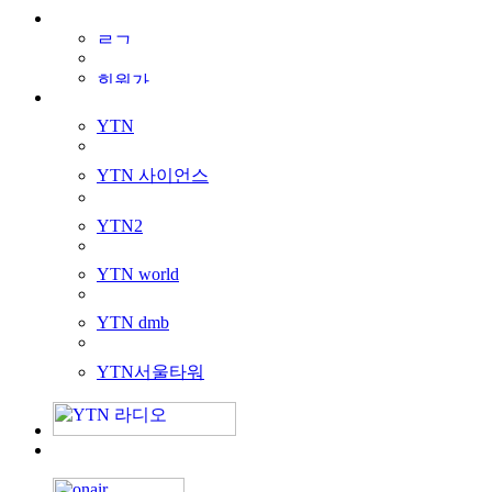
YTN
YTN 사이언스
YTN2
YTN world
YTN dmb
YTN서울타워