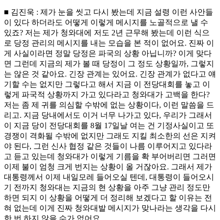
■ 김진욱 : 제가 눈을 씻고 다시 봤는데 지금 설령 이런 사안들
이 있다 하더라도 어떻게 이렇게 메시지를 노골적으로 낼 수
있죠? 저는 제가 청와대에 저도 2년 근무해 봤는데 이런 식으
로 당정 관리의 메시지를 내는 모습을 본 적이 없어요. 진짜 이
게 사실이라면 정말 당정은 파국의 상황 아닙니까? 이게 맞다
면 그런데 지금의 제가 볼 때 당정이 그 정도 상황일까, 그렇지
는 않은 것 같아요. 긴장 관계는 있어요. 긴장 관계가 없다고 얘
기할 수는 없지만 그렇다고 해서 지금 이 전당대회를 놓고 이
렇게 파국적 상황까지 가고 있다라고 청와대가 고백을 한다?
저는 좀 제 귀를 의심할 수밖에 없는 상황이다, 이런 말씀을 드
리고. 지금 당내에서도 이거 너무 나가고 있다, 우리가 그래서
이 지금 당이 전당대회를 8월 17일날 여는 건 기정사실이고 또
경쟁이 격화될 수밖에 없지만 그래도 지킬 최소한의 선은 지켜
야 된다, 그런 신사 협정 같은 것들이 나름 이루어지고 있다라
고 듣고 있는데 청와대가 이렇게 기름을 확 부어버리면 그러면
이제 불이 엄청 크게 번지는 상황이 올 거잖아요. 그래서 제가
대통령께서 이제 내일모레 들어오실 텐데, 대통령이 들어오시
기 전까지 청와대는 지금의 현 상황을 아주 그냥 관리 정도만
하면 되지 이 상황을 어떻게 더 정리해 보겠다고 할 이유는 전
혀 없는데 이게 진짜 청와대발 메시지가 맞나라는 생각을 다시
한 번 하지 않을 수가 없어요.