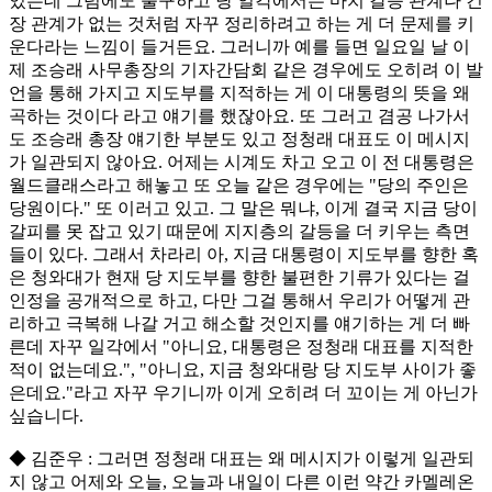
있는데 그럼에도 불구하고 당 일각에서는 마치 갈등 관계나 긴
장 관계가 없는 것처럼 자꾸 정리하려고 하는 게 더 문제를 키
운다라는 느낌이 들거든요. 그러니까 예를 들면 일요일 날 이
제 조승래 사무총장의 기자간담회 같은 경우에도 오히려 이 발
언을 통해 가지고 지도부를 지적하는 게 이 대통령의 뜻을 왜
곡하는 것이다 라고 얘기를 했잖아요. 또 그러고 겸공 나가서
도 조승래 총장 얘기한 부분도 있고 정청래 대표도 이 메시지
가 일관되지 않아요. 어제는 시계도 차고 오고 이 전 대통령은
월드클래스라고 해놓고 또 오늘 같은 경우에는 "당의 주인은
당원이다." 또 이러고 있고. 그 말은 뭐냐, 이게 결국 지금 당이
갈피를 못 잡고 있기 때문에 지지층의 갈등을 더 키우는 측면
들이 있다. 그래서 차라리 아, 지금 대통령이 지도부를 향한 혹
은 청와대가 현재 당 지도부를 향한 불편한 기류가 있다는 걸
인정을 공개적으로 하고, 다만 그걸 통해서 우리가 어떻게 관
리하고 극복해 나갈 거고 해소할 것인지를 얘기하는 게 더 빠
른데 자꾸 일각에서 "아니요, 대통령은 정청래 대표를 지적한
적이 없는데요.", "아니요, 지금 청와대랑 당 지도부 사이가 좋
은데요."라고 자꾸 우기니까 이게 오히려 더 꼬이는 게 아닌가
싶습니다.
◆ 김준우 : 그러면 정청래 대표는 왜 메시지가 이렇게 일관되
지 않고 어제와 오늘, 오늘과 내일이 다른 이런 약간 카멜레온